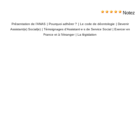
Notez
Présentation de l'ANAS
|
Pourquoi adhérer ?
|
Le code de déontologie
|
Devenir
Assistant(e) Social(e)
|
Témoignages d'Assistant·e·s de Service Social
|
Exercer en
France et à l'étranger
|
La législation