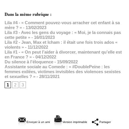
Dans la même rubrique :
Lila #4 - « Comment pouvez-vous arracher cet enfant à sa
mère ? »
- 13/02/2023
Lila #3 - Avec les gens du voyage : « Moi, je la connais pas
cette petite »
- 16/01/2023
Lila #2 - Jean, Max et Icham : il était une fois trois ados «
violents »
- 11/12/2022
Lila #1 - « On peut l’aider à divorcer, maintenant qu’elle est
en France ? »
- 04/12/2022
Du silence à l'éloquence
- 15/09/2022
Assistante sociale au Comede : « #DoublePeine : les
femmes exilées, victimes invisibles des violences sexistes
et sexuelles ? »
- 28/11/2021
1
2
3
Envoyer à un ami
Version imprimable
Partager