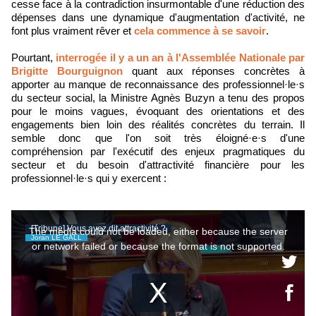
cesse face à la contradiction insurmontable d'une réduction des
dépenses dans une dynamique d'augmentation d'activité, ne
font plus vraiment rêver et
cela commence à se savoir
.
Pourtant,
interrogée il y a un an à l'Assemblée Nationale par
Brigitte Bourguignon
quant aux réponses concrètes à
apporter au manque de reconnaissance des professionnel
·le·
s
du secteur social, la Ministre Agnès Buzyn a tenu des propos
pour le moins vagues, évoquant des orientations et des
engagements bien loin des réalités concrètes du terrain. Il
semble donc que l'on soit très éloigné
·e·
s d'une
compréhension par l'exécutif des enjeux
pragmatiques
du
secteur et du besoin d'attractivité financière pour les
professionnel·le·s qui y exercent :