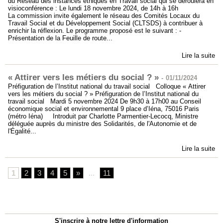
du Réseau des instances éthiques en Travail social qui se déroulera en
visioconférence : Le lundi 18 novembre 2024, de 14h à 16h
La commission invite également le réseau des Comités Locaux du
Travail Social et du Développement Social (CLTSDS) à contribuer à
enrichir la réflexion. Le programme proposé est le suivant : -
Présentation de la Feuille de route...
Lire la suite
« Attirer vers les métiers du social ? »
-
01/11/2024
Préfiguration de l’Institut national du travail social Colloque « Attirer
vers les métiers du social ? » Préfiguration de l’Institut national du
travail social Mardi 5 novembre 2024 De 9h30 à 17h00 au Conseil
économique social et environnemental 9 place d’Iéna, 75016 Paris
(métro Iéna) Introduit par Charlotte Parmentier-Lecocq, Ministre
déléguée auprès du ministre des Solidarités, de l'Autonomie et de
l'Égalité...
Lire la suite
1
2
3
4
5
»
...
11
S'inscrire à notre lettre d'information