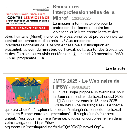
Rencontres
interprofessionnelles de la
Miprof
-
12/10/2025
La mission interministérielle pour la
protection des femmes contre les
violences et la lutte contre la traite des
êtres humains (Miprof) invite les Professionnelles et professionnels au
contact de femmes et d’enfants : 📍 Aux rencontres
interprofessionnelles de la Miprof Accessible sur inscription en
présentiel, au sein du ministère du Travail, de la Santé, des Solidarités
et des Familles ou en visio conférence. 🗓️ Le jeudi 20 novembre 9h30-
17h Au programme : la...
Lire la suite
JMTS 2025 - Le Webinaire de
l'IFSW
-
06/03/2025
L'IFSW Europe propose un Webinaire pour
la Journée mondiale du travail social 2025
: 🗓️ Connectez-vous le 18 mars 2025
17h30-19h00 (heure française) Le thème
qui sera abordé : "Explorer la solidarité intergénérationnelle : le travail
social en Europe entre les générations" Il s’agit d’un événement
gratuit. Pour vous inscrire à l’avance, cliquez ici ou collez le lien dans
votre navigateur : https://ifsw-
org.zoom.us/meeting/register/pjdwCQA9Sd2jXVcwyLOqSw ...