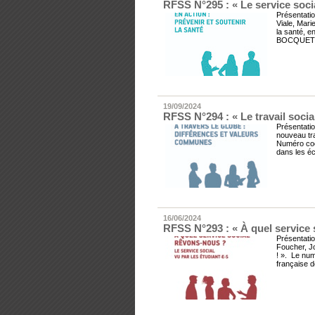
RFSS N°295 : « Le service socia
Présentatio
Viale, Mari
la santé, e
BOCQUET, C
19/09/2024
RFSS N°294 : « Le travail socia
Présentatio
nouveau tra
Numéro coo
dans les éc
16/06/2024
RFSS N°293 : « À quel service s
Présentatio
Foucher, Jo
! ». Le nu
française d