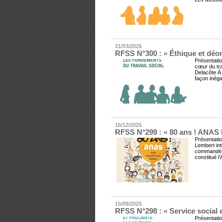
21/03/2026
RFSS N°300 : « Éthique et déon
Présentatio
cœur du tr
Delacôte À 
façon inégal
16/12/2025
RFSS N°299 : « 80 ans ! ANAS H
Présentatio
Lembert int
commandé d
constitué l’
15/09/2025
RFSS N°298 : « Service social e
Présentatio