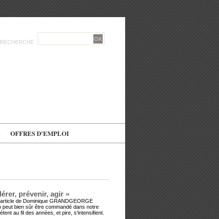
RECHERCHE
E
OFFRES D'EMPLOI
rer, prévenir, agir »
 de l’article de Dominique GRANDGEORGE
méro peut bien sûr être commandé dans notre
 au fil des années, et pire, s'intensifient.