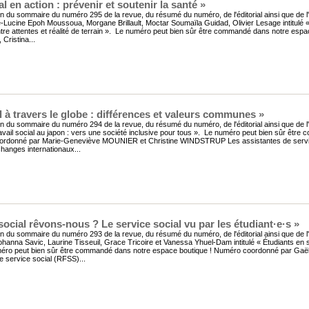
l en action : prévenir et soutenir la santé »
n du sommaire du numéro 295 de la revue, du résumé du numéro, de l'éditorial ainsi que de l
e-Lucine Epoh Moussoua, Morgane Brillault, Moctar Soumaïla Guidad, Olivier Lesage intitulé
ntre attentes et réalité de terrain ». Le numéro peut bien sûr être commandé dans notre e
ristina...
l à travers le globe : différences et valeurs communes »
n du sommaire du numéro 294 de la revue, du résumé du numéro, de l'éditorial ainsi que de l'
vail social au japon : vers une société inclusive pour tous ». Le numéro peut bien sûr êtr
rdonné par Marie-Geneviève MOUNIER et Christine WINDSTRUP Les assistantes de service 
hanges internationaux...
ocial rêvons-nous ? Le service social vu par les étudiant·e·s »
n du sommaire du numéro 293 de la revue, du résumé du numéro, de l'éditorial ainsi que de l'
hanna Savic, Laurine Tisseuil, Grace Tricoire et Vanessa Yhuel-Dam intitulé « Étudiants en se
méro peut bien sûr être commandé dans notre espace boutique ! Numéro coordonné par Ga
e service social (RFSS)...