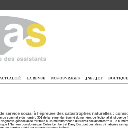
'ACTUALITÉ
LA REVUE
NOS OUVRAGES
JNE / JET
BOUTIQU
e service social à l’épreuve des catastrophes naturelles : considé
on du sommaire du numéro 301 de la revue, du résumé du numéro, de l’éditorial ainsi que
Le diagnostic géosocial de territoire ou la métamorphose du travail social terrestre ». Le nu
ique ! Numéro coordonné par Céline Lembert et Dany Bocquet Les aléas climatiques se répètent
nts de service social ont progressivement intégré...