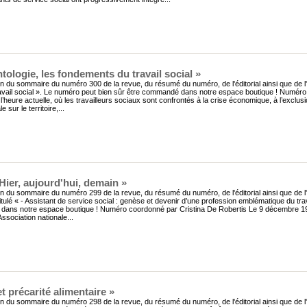
tologie, les fondements du travail social »
n du sommaire du numéro 300 de la revue, du résumé du numéro, de l'éditorial ainsi que de l'ar
avail social ». Le numéro peut bien sûr être commandé dans notre espace boutique ! Numéro 
l’heure actuelle, où les travailleurs sociaux sont confrontés à la crise économique, à l’exclusi
e sur le territoire,...
ier, aujourd'hui, demain »
n du sommaire du numéro 299 de la revue, du résumé du numéro, de l'éditorial ainsi que de l
itulé « - Assistant de service social : genèse et devenir d’une profession emblématique du tra
ans notre espace boutique ! Numéro coordonné par Cristina De Robertis Le 9 décembre 1944
Association nationale...
t précarité alimentaire »
n du sommaire du numéro 298 de la revue, du résumé du numéro, de l'éditorial ainsi que de l'