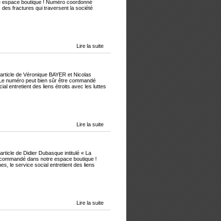
tre espace boutique ! Numéro coordonné
 des fractures qui traversent la société
Lire la suite
'article de Véronique BAYER et Nicolas
. Le numéro peut bien sûr être commandé
 entretient des liens étroits avec les luttes
Lire la suite
rticle de Didier Dubasque intitulé « La
re commandé dans notre espace boutique !
e service social entretient des liens
Lire la suite