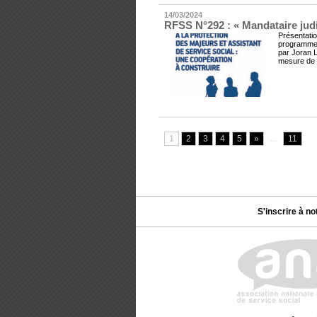
14/03/2024
RFSS N°292 : « Mandataire judic
Présentatio
programme 
par Joran 
mesure de p
1
2
3
4
5
»
...
11
S'inscrire à no