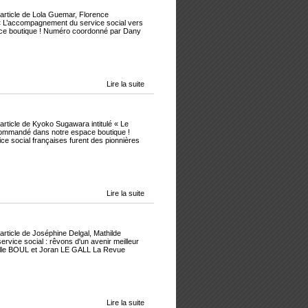
'article de Lola Guemar, Florence
 « L’accompagnement du service social vers
space boutique ! Numéro coordonné par Dany
Lire la suite
article de Kyoko Sugawara intitulé « Le
e commandé dans notre espace boutique !
social françaises furent des pionnières
Lire la suite
article de Joséphine Delgal, Mathilde
rvice social : rêvons d'un avenir meilleur
ëlle BOUL et Joran LE GALL La Revue
Lire la suite