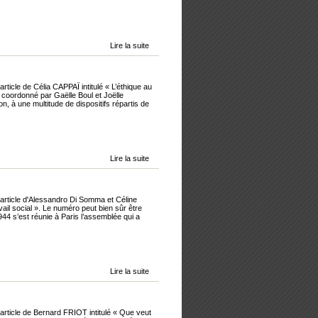
Lire la suite
ticle de Célia CAPPAÏ intitulé « L’éthique au
coordonné par Gaëlle Boul et Joëlle
on, à une multitude de dispositifs répartis de
Lire la suite
'article d'Alessandro Di Somma et Céline
vail social ». Le numéro peut bien sûr être
 s’est réunie à Paris l’assemblée qui a
Lire la suite
article de Bernard FRIOT intitulé « Que veut