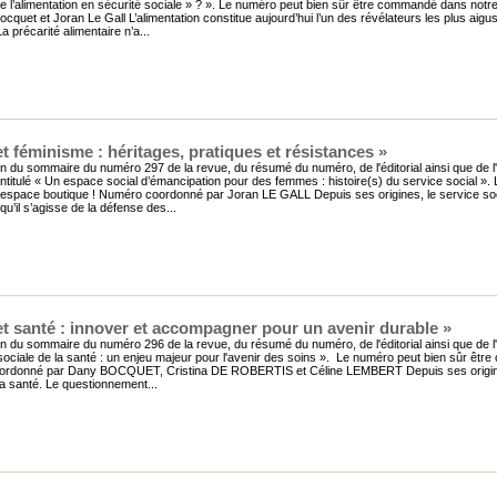
re l’alimentation en sécurité sociale » ? ». Le numéro peut bien sûr être commandé dans no
cquet et Joran Le Gall L’alimentation constitue aujourd’hui l’un des révélateurs les plus aigus
a précarité alimentaire n’a...
t féminisme : héritages, pratiques et résistances »
n du sommaire du numéro 297 de la revue, du résumé du numéro, de l'éditorial ainsi que de l
titulé « Un espace social d’émancipation pour des femmes : histoire(s) du service social »
espace boutique ! Numéro coordonné par Joran LE GALL Depuis ses origines, le service social
qu’il s’agisse de la défense des...
et santé : innover et accompagner pour un avenir durable »
n du sommaire du numéro 296 de la revue, du résumé du numéro, de l'éditorial ainsi que de l'a
ociale de la santé : un enjeu majeur pour l'avenir des soins ». Le numéro peut bien sûr êt
rdonné par Dany BOCQUET, Cristina DE ROBERTIS et Céline LEMBERT Depuis ses origines, l
la santé. Le questionnement...