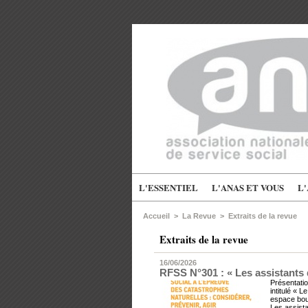
L'ESSENTIEL
L'ANAS ET VOUS
L
Accueil
>
La Revue
>
Extraits de la revue
Extraits de la revue
16/06/2026
RFSS N°301 : « Les assistants d
Présentati
intitulé « 
espace bout
Les assista