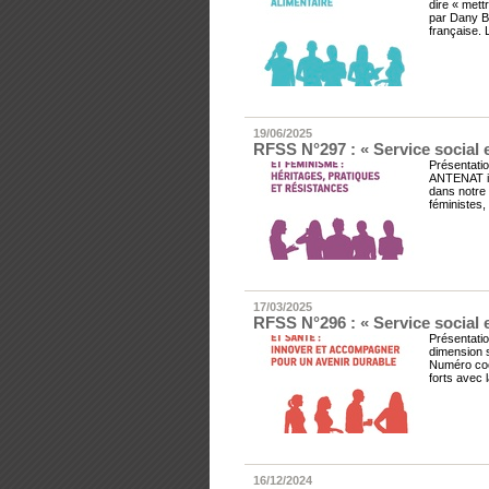
dire « mett
par Dany Bo
française. L
19/06/2025
RFSS N°297 : « Service social e
Présentatio
ANTENAT in
dans notre 
féministes, 
17/03/2025
RFSS N°296 : « Service social 
Présentatio
dimension s
Numéro coo
forts avec 
16/12/2024