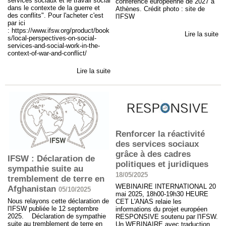
services sociaux et le travail social
conférence européenne de 2027 à
dans le contexte de la guerre et
Athènes. Crédit photo : site de
des conflits". Pour l'acheter c'est
l'IFSW
par ici
: https://www.ifsw.org/product/book
Lire la suite
s/local-perspectives-on-social-
services-and-social-work-in-the-
context-of-war-and-conflict/
Lire la suite
Renforcer la réactivité
des services sociaux
grâce à des cadres
IFSW : Déclaration de
politiques et juridiques
sympathie suite au
18/05/2025
tremblement de terre en
WEBINAIRE INTERNATIONAL 20
Afghanistan
05/10/2025
mai 2025, 18h00-19h30 HEURE
Nous relayons cette déclaration de
CET L'ANAS relaie les
l'IFSW publiée le 12 septembre
informations du projet européen
2025. Déclaration de sympathie
RESPONSIVE soutenu par l'IFSW.
suite au tremblement de terre en
Un WEBINAIRE avec traduction