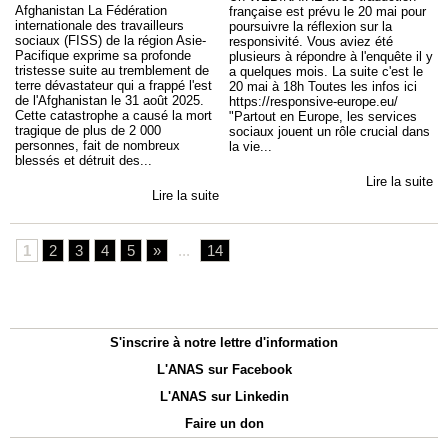
Afghanistan La Fédération
française est prévu le 20 mai pour
internationale des travailleurs
poursuivre la réflexion sur la
sociaux (FISS) de la région Asie-
responsivité. Vous aviez été
Pacifique exprime sa profonde
plusieurs à répondre à l'enquête il y
tristesse suite au tremblement de
a quelques mois. La suite c'est le
terre dévastateur qui a frappé l'est
20 mai à 18h Toutes les infos ici
de l'Afghanistan le 31 août 2025.
https://responsive-europe.eu/
Cette catastrophe a causé la mort
"Partout en Europe, les services
tragique de plus de 2 000
sociaux jouent un rôle crucial dans
personnes, fait de nombreux
la vie...
blessés et détruit des...
Lire la suite
Lire la suite
1
2
3
4
5
»
...
14
S'inscrire à notre lettre d'information
L'ANAS sur Facebook
L'ANAS sur Linkedin
Faire un don