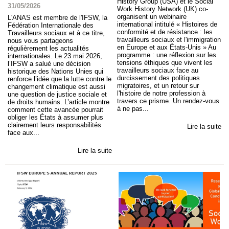
History Group (USA) et le Social
31/05/2026
Work History Network (UK) co-
organisent un webinaire
L'ANAS est membre de l'IFSW, la
international intitulé « Histoires de
Fédération Internationale des
conformité et de résistance : les
Travailleurs sociaux et à ce titre,
travailleurs sociaux et l'immigration
nous vous partageons
en Europe et aux États-Unis » Au
régulièrement les actualités
programme : une réflexion sur les
internationales. Le 23 mai 2026,
tensions éthiques que vivent les
l’IFSW a salué une décision
travailleurs sociaux face au
historique des Nations Unies qui
durcissement des politiques
renforce l’idée que la lutte contre le
migratoires, et un retour sur
changement climatique est aussi
l'histoire de notre profession à
une question de justice sociale et
travers ce prisme. Un rendez-vous
de droits humains. L’article montre
à ne pas...
comment cette avancée pourrait
obliger les États à assumer plus
clairement leurs responsabilités
Lire la suite
face aux...
Lire la suite