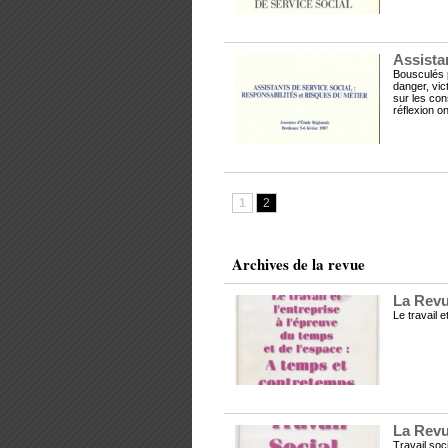
Assista
Bousculés 
danger, vic
sur les con
réflexion on
1
2
Archives de la revue
La Revu
Le travail 
La Revu
Travail soc