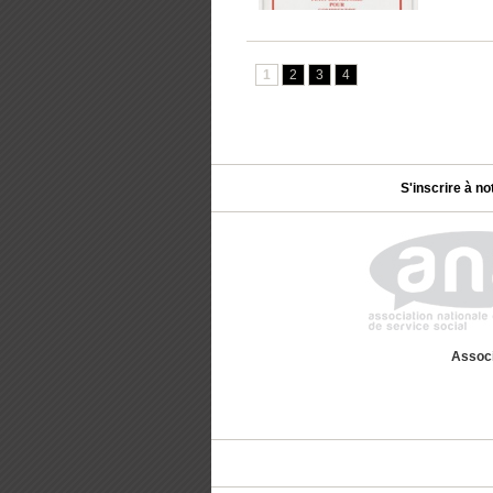
1
2
3
4
S'inscrire à no
Associ