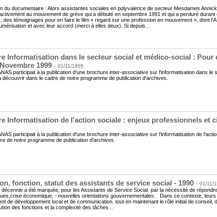
on du documentaire : Alors assistantes sociales en polyvalence de secteur Mesdames An
 activement au mouvement de grève qui a débuté en septembre 1991 et qui a perduré durant d
 des témoignages pour en faire le film « regard sur une profession en mouvement », dont l’A
numérisation et avec leur accord (merci à elles deux). Si depuis...
e Informatisation dans le secteur social et médico-social : Pour 
- Novembre 1999
-
01/11/1999
ANAS participait à la publication d'une brochure inter-associative sur l'informatisation dans l
la découvrir dans le cadre de notre programme de publication d'archives.
e Informatisation de l'action sociale : enjeux professionnels et 
ANAS participait à la publication d'une brochure inter-associative sur l'informatisation de l'act
re de notre programme de publication d'archives.
n, fonction, statut des assistants de service social - 1990
-
01/11/
 décennie a été marquée, pour les Assistants de Service Social. par la nécessité de répondre 
ues,crise économique, - nouvelles orientations gouvernementales. Dans ce contexte, leurs f
gent de développement local et de communication. tout en maintenant le rôle initial de conseil
lution des fonctions et la complexité des tâches...