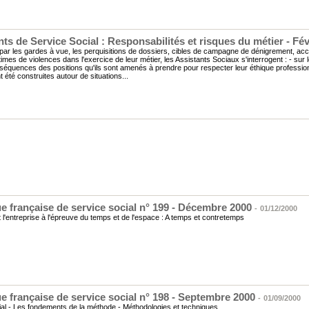
nts de Service Social : Responsabilités et risques du métier - Fév
par les gardes à vue, les perquisitions de dossiers, cibles de campagne de dénigrement, a
times de violences dans l'exercice de leur métier, les Assistants Sociaux s'interrogent : - sur le
séquences des positions qu'ils sont amenés à prendre pour respecter leur éthique profession
t été construites autour de situations...
e française de service social n° 199 - Décembre 2000
-
01/12/2000
et l'entreprise à l'épreuve du temps et de l'espace : A temps et contretemps
e française de service social n° 198 - Septembre 2000
-
01/09/2000
ial - Les fondements de la méthode - Méthodologies et techniques