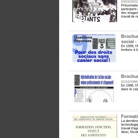
03/03/2022
Présentati
participent
des images,
travail de 
Brochur
social 
En 1999, l'
invitons à 
Brochur
01/10/1996
En 1996, l'
dans le cad
Formatio
La dernière
technologiq
travail d'a
Ainsi, l'évo