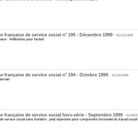
e française de service social n° 195 - Décembre 1999
-
01/12/1999
ce - Réflexions pour l'action
e française de service social n° 194 - Octobre 1999
-
01/10/1999
terrain
e française de service social hors-série - Septembre 1999
-
01/09/1
de service social sans frontière : petit répertoire pour comprendre l'essentiel du travail social