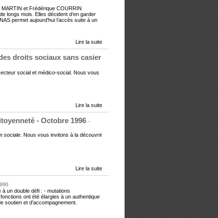
nick MARTIN et Frédérique COURRIN
e longs mois. Elles décident d’en garder
NAS permet aujourd’hui l’accès suite à un
Lire la suite
des droits sociaux sans casier
e secteur social et médico-social. Nous vous
Lire la suite
citoyenneté - Octobre 1996
-
ion sociale. Nous vous invitons à la découvrir
Lire la suite
1990
à un double défi : - mutations
onctions ont été élargies à un authentique
, de soutien et d'accompagnement.