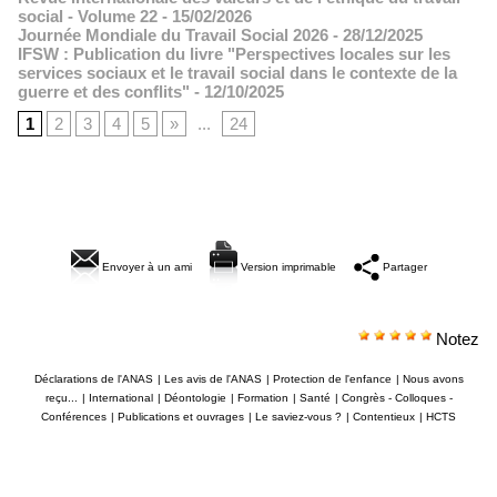
social - Volume 22
- 15/02/2026
Journée Mondiale du Travail Social 2026
- 28/12/2025
IFSW : Publication du livre "Perspectives locales sur les
services sociaux et le travail social dans le contexte de la
guerre et des conflits"
- 12/10/2025
1
2
3
4
5
»
...
24
Envoyer à un ami
Version imprimable
Partager
Notez
Déclarations de l'ANAS
|
Les avis de l'ANAS
|
Protection de l'enfance
|
Nous avons
reçu...
|
International
|
Déontologie
|
Formation
|
Santé
|
Congrès - Colloques -
Conférences
|
Publications et ouvrages
|
Le saviez-vous ?
|
Contentieux
|
HCTS