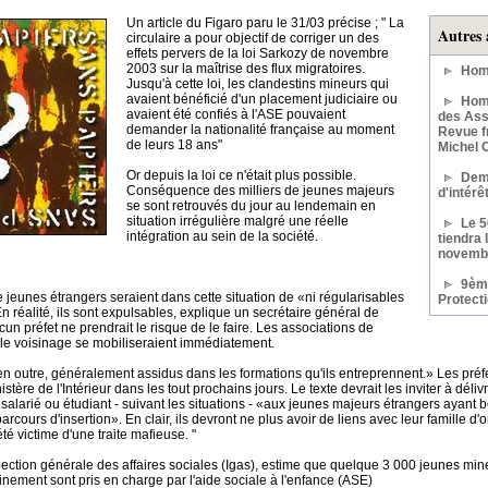
Un article du Figaro paru le 31/03 précise ; " La
Autres 
circulaire a pour objectif de corriger un des
effets pervers de la loi Sarkozy de novembre
2003 sur la maîtrise des flux migratoires.
Hom
Jusqu'à cette loi, les clandestins mineurs qui
avaient bénéficié d'un placement judiciaire ou
Homm
avaient été confiés à l'ASE pouvaient
des Assi
demander la nationalité française au moment
Revue f
de leurs 18 ans"
Michel 
Or depuis la loi ce n'était plus possible.
Dem
Conséquence des milliers de jeunes majeurs
d'intér
se sont retrouvés du jour au lendemain en
situation irrégulière malgré une réelle
Le 
intégration au sein de la société.
tiendra 
novemb
9ème
de jeunes étrangers seraient dans cette situation de «ni régularisables
Protect
n réalité, ils sont expulsables, explique un secrétaire général de
cun préfet ne prendrait le risque de le faire. Les associations de
 le voisinage se mobiliseraient immédiatement.
en outre, généralement assidus dans les formations qu'ils entreprennent.» Les préfet
stère de l'Intérieur dans les tout prochains jours. Le texte devrait les inviter à déli
salarié ou étudiant - suivant les situations - «aux jeunes majeurs étrangers ayant
arcours d'insertion». En clair, ils devront ne plus avoir de liens avec leur famille d'
té victime d'une traite mafieuse. "
pection générale des affaires sociales (Igas), estime que quelque 3 000 jeunes mi
nement sont pris en charge par l'aide sociale à l'enfance (ASE)