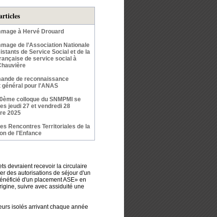
articles
mage à Hervé Drouard
age de l’Association Nationale
stants de Service Social et de la
rançaise de service social à
Chauvière
ande de reconnaissance
êt général pour l'ANAS
50ème colloque du SNMPMI se
les jeudi 27 et vendredi 28
re 2025
s Rencontres Territoriales de la
ion de l'Enfance
s devraient recevoir la circulaire
vrer des autorisations de séjour d'un
 bénéficié d'un placement ASE» en
origine, suivre avec assiduité une
neurs isolés arrivant chaque année