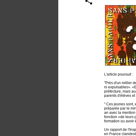
L'article poursuit :
"Près d'un millier 
ni expulsables». «E
préfecture, mais au
parents d'élèves et
" Ces jeunes sont, 
préparée par le mini
an avec la mention 
fonction «de leurs p
formation ou avoir é
Un rapport de l'Ins
en France clandesti