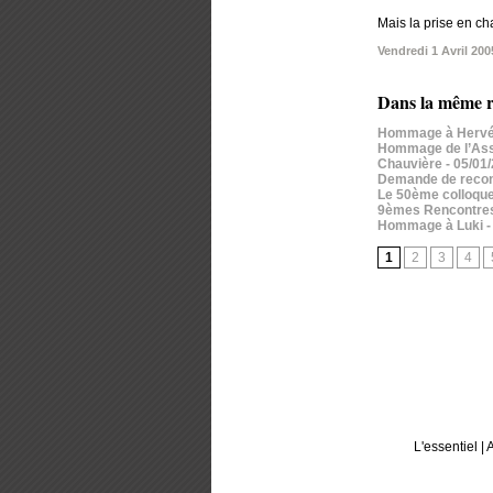
Mais la prise en ch
Vendredi 1 Avril 200
Dans la même r
Hommage à Hervé
Hommage de l’Assoc
Chauvière
- 05/01
Demande de reconn
Le 50ème colloque
9èmes Rencontres T
Hommage à Luki
-
1
2
3
4
L'essentiel
|
A