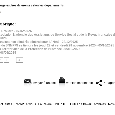
arge est très différente selon les départements.
5
ubrique :
 Drouard
- 07/02/2026
iation Nationale des Assistants de Service Social et de la Revue française de
/2026
aissance d'intérêt général pour l'ANAS
- 28/12/2025
 du SNMPMI se tiendra les jeudi 27 et vendredi 28 novembre 2025
- 05/10/2025
erritoriales de la Protection de l'Enfance
- 05/10/2025
 08/06/2025
5
»
...
38
Envoyer à un ami
Version imprimable
Partager
ctualités
|
L'ANAS et vous
|
La Revue
|
JNE / JET
|
Outils de travail
|
Archives
|
Nos 