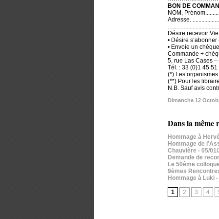
BON DE COMMAND
NOM, Prénom...................
Adresse. .......................
...................................
Désire recevoir
• Désire s’abonner
• Envoie un chèque banca
Commande + chèqu
5, rue Las Cases 
Tél. : 33 (0)1 45 5
(*) Les organismes
(**) Pour les libra
N.B. Sauf avis con
Dimanche 12 Octob
Dans la même r
Hommage à Hervé
Hommage de l’Assoc
Chauvière
- 05/01
Demande de reconn
Le 50ème colloque
9èmes Rencontres T
Hommage à Luki
-
1
2
3
4