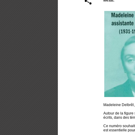
Madeleine Delbrêl, 
Autour de la figure
écrits, dans des t
Ce numéro souhaite 
est essentielle pou
………………………