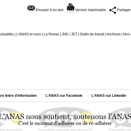
Envoyer à un ami
Version imprimable
Partager
ctualités
|
L'ANAS et vous
|
La Revue
|
JNE / JET
|
Outils de travail
|
Archives
|
Nos 
tre lettre d'information
L'ANAS sur Facebook
L'ANAS sur Linkedin