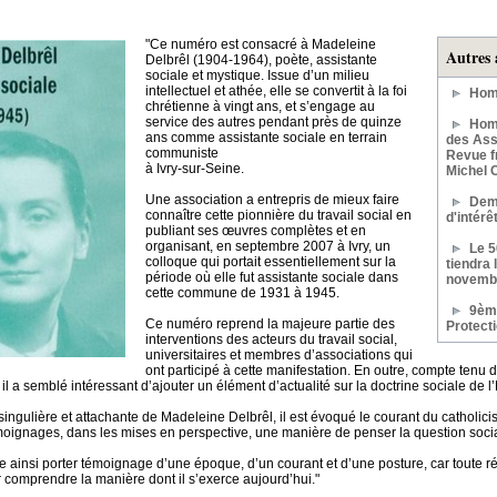
"Ce numéro est consacré à Madeleine
Autres 
Delbrêl (1904-1964), poète, assistante
sociale et mystique. Issue d’un milieu
intellectuel et athée, elle se convertit à la foi
Hom
chrétienne à vingt ans, et s’engage au
service des autres pendant près de quinze
Homm
ans comme assistante sociale en terrain
des Assi
communiste
Revue f
à Ivry-sur-Seine.
Michel 
Une association a entrepris de mieux faire
Dem
connaître cette pionnière du travail social en
d'intér
publiant ses œuvres complètes et en
organisant, en septembre 2007 à Ivry, un
Le 
colloque qui portait essentiellement sur la
tiendra 
période où elle fut assistante sociale dans
novemb
cette commune de 1931 à 1945.
9ème
Ce numéro reprend la majeure partie des
Protect
interventions des acteurs du travail social,
universitaires et membres d’associations qui
ont participé à cette manifestation. En outre, compte tenu 
il a semblé intéressant d’ajouter un élément d’actualité sur la doctrine sociale de l
 singulière et attachante de Madeleine Delbrêl, il est évoqué le courant du catholic
émoignages, dans les mises en perspective, une manière de penser la question soci
ainsi porter témoignage d’une époque, d’un courant et d’une posture, car toute réfle
r comprendre la manière dont il s’exerce aujourd’hui."
……….………………….………………………………….………………………………..…