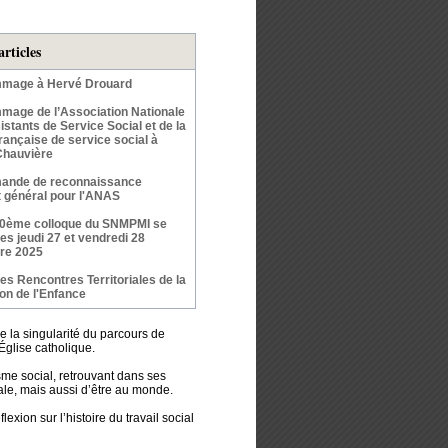
articles
mage à Hervé Drouard
age de l’Association Nationale
stants de Service Social et de la
rançaise de service social à
Chauvière
ande de reconnaissance
êt général pour l'ANAS
50ème colloque du SNMPMI se
les jeudi 27 et vendredi 28
re 2025
s Rencontres Territoriales de la
ion de l'Enfance
de la singularité du parcours de
’Église catholique.
isme social, retrouvant dans ses
ale, mais aussi d’être au monde.
xion sur l’histoire du travail social
……………………..………