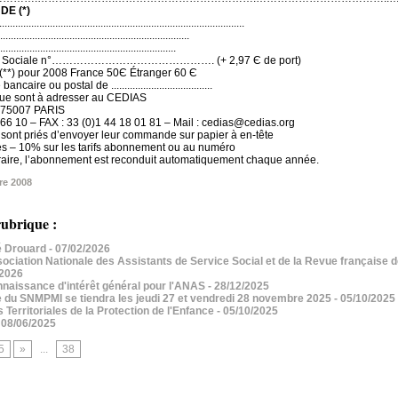
E (*)
..................................................................................
..................................................................
..................................................................
 Vie Sociale n°………………………………………. (+ 2,97 Є de port)
 (**) pour 2008 France 50Є Étranger 60 Є
ire ou postal de ......................................
e sont à adresser au CEDIAS
– 75007 PARIS
1 66 10 – FAX : 33 (0)1 44 18 01 81 – Mail : cedias@cedias.org
 sont priés d’envoyer leur commande sur papier à en-tête
ires – 10% sur les tarifs abonnement ou au numéro
traire, l’abonnement est reconduit automatiquement chaque année.
re 2008
ubrique :
 Drouard
- 07/02/2026
iation Nationale des Assistants de Service Social et de la Revue française de
/2026
aissance d'intérêt général pour l'ANAS
- 28/12/2025
 du SNMPMI se tiendra les jeudi 27 et vendredi 28 novembre 2025
- 05/10/2025
erritoriales de la Protection de l'Enfance
- 05/10/2025
 08/06/2025
5
»
...
38