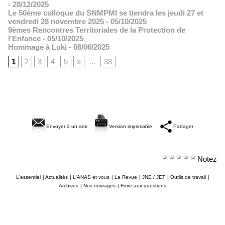
- 28/12/2025
Le 50ème colloque du SNMPMI se tiendra les jeudi 27 et
vendredi 28 novembre 2025
- 05/10/2025
9èmes Rencontres Territoriales de la Protection de
l'Enfance
- 05/10/2025
Hommage à Luki
- 08/06/2025
1
2
3
4
5
»
...
38
Envoyer à un ami
Version imprimable
Partager
Notez
L'essentiel
|
Actualités
|
L'ANAS et vous
|
La Revue
|
JNE / JET
|
Outils de travail
|
Archives
|
Nos ouvrages
|
Foire aux questions