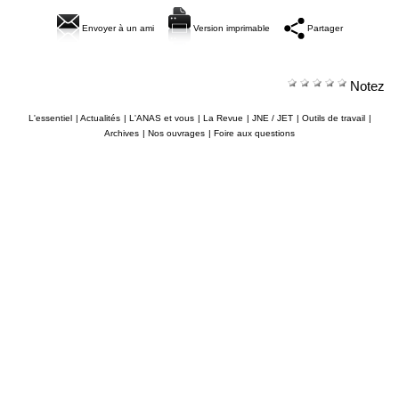
Envoyer à un ami
Version imprimable
Partager
Notez
L'essentiel
|
Actualités
|
L'ANAS et vous
|
La Revue
|
JNE / JET
|
Outils de travail
|
Archives
|
Nos ouvrages
|
Foire aux questions