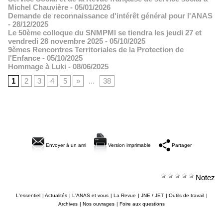
Michel Chauvière
- 05/01/2026
Demande de reconnaissance d'intérêt général pour l'ANAS
- 28/12/2025
Le 50ème colloque du SNMPMI se tiendra les jeudi 27 et
vendredi 28 novembre 2025
- 05/10/2025
9èmes Rencontres Territoriales de la Protection de
l'Enfance
- 05/10/2025
Hommage à Luki
- 08/06/2025
1
2
3
4
5
»
...
38
Envoyer à un ami
Version imprimable
Partager
Notez
L'essentiel
|
Actualités
|
L'ANAS et vous
|
La Revue
|
JNE / JET
|
Outils de travail
|
Archives
|
Nos ouvrages
|
Foire aux questions