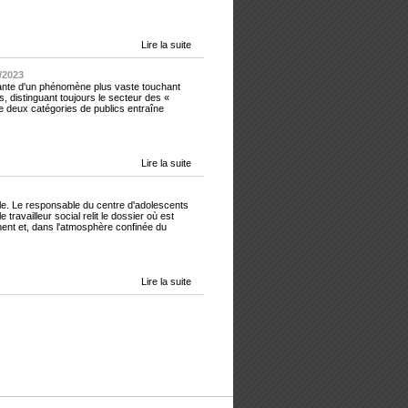
Lire la suite
/2023
sante d'un phénomène plus vaste touchant
ns, distinguant toujours le secteur des «
e deux catégories de publics entraîne
Lire la suite
ale. Le responsable du centre d'adolescents
 travailleur social relit le dossier où est
inent et, dans l'atmosphère confinée du
Lire la suite