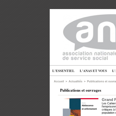
L'ESSENTIEL
L'ANAS ET VOUS
L
Accueil
>
Actualités
>
Publications et ouvr
Publications et ouvrages
Grand F
Les Cahier
l'emprisonn
critiques à
population c