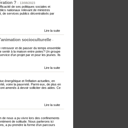
ération ?
-
13/08/2023
ficacité de ses politiques sociales et
blics nationaux relevant de ministres
t, de services publics décentralisés par
Lire la suite
’animation socioculturelle
-
e retrouver et de passer du temps ensemble
se sentir à la maison entre potes? Un groupe
 service d’un projet par et pour les jeunes. Ils
Lire la suite
se énergétique et l’inflation actuelles, en
ité, voire la pauvreté. Parmi eux, de plus en
nt amenés à devoir solliciter des aides. Ce
Lire la suite
un de nous a pu vivre lors des confinements
timent de solitude.​ Nous parlerons ici
ons, a pu prendre la forme d’un parcours