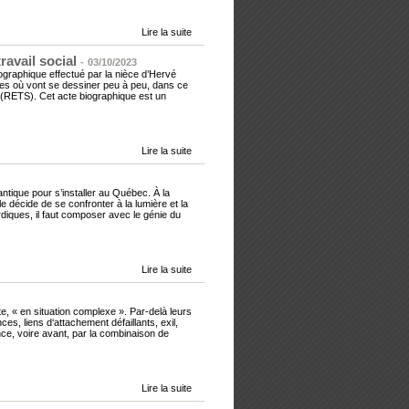
Lire la suite
avail social
-
03/10/2023
ographique effectué par la nièce d’Hervé
es où vont se dessiner peu à peu, dans ce
al (RETS). Cet acte biographique est un
Lire la suite
antique pour s’installer au Québec. À la
décide de se confronter à la lumière et la
ordiques, il faut composer avec le génie du
Lire la suite
e, « en situation complexe ». Par-delà leurs
es, liens d‘attachement défaillants, exil,
nce, voire avant, par la combinaison de
Lire la suite