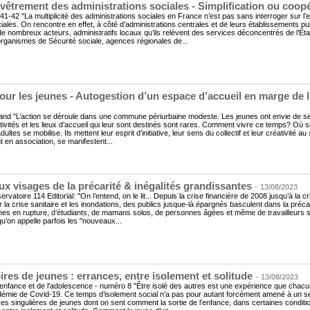
vêtrement des administrations sociales - Simplification ou coop
 41-42 "La multiplicité des administrations sociales en France n’est pas sans interroger sur l’ef
ales. On rencontre en effet, à côté d’administrations centrales et de leurs établissements pu
 de nombreux acteurs, administratifs locaux qu’ils relèvent des services déconcentrés de l’Éta
rganismes de Sécurité sociale, agences régionales de...
pour les jeunes - Autogestion d’un espace d’accueil en marge de l
nd "L’action se déroule dans une commune périurbaine modeste. Les jeunes ont envie de s
tivités et les lieux d’accueil qui leur sont destinés sont rares. Comment vivre ce temps? Où 
ultes se mobilise. Ils mettent leur esprit d’initiative, leur sens du collectif et leur créativité au
t en association, se manifestent...
x visages de la précarité & inégalités grandissantes
-
13/08/2023
rvatoire 114 Editorial: "On l’entend, on le lit... Depuis la crise financière de 2008 jusqu’à la cri
 la crise sanitaire et les inondations, des publics jusque-là épargnés basculent dans la précar
nes en rupture, d’étudiants, de mamans solos, de personnes âgées et même de travailleurs so
u’on appelle parfois les "nouveaux...
ires de jeunes : errances, entre isolement et solitude
-
13/08/2023
'enfance et de l'adolescence - numéro 8 "Être isolé des autres est une expérience que chac
idémie de Covid-19. Ce temps d’isolement social n’a pas pour autant forcément amené à un sen
es singulières de jeunes dont on sent comment la sortie de l’enfance, dans certaines conditi