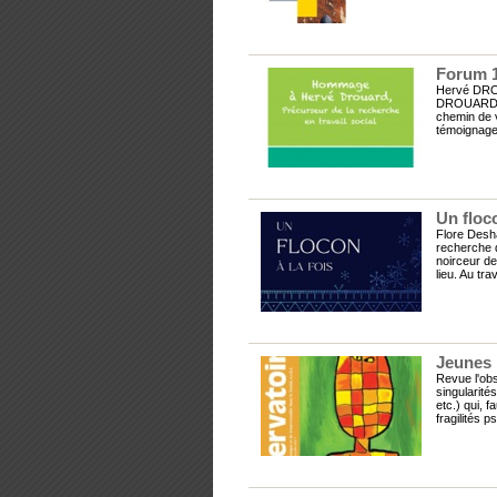
Forum 1
Hervé DROUA
DROUARD, D
chemin de v
témoignage 
Un floco
Flore Desha
recherche d
noirceur de
lieu. Au tra
Jeunes 
Revue l'obs
singularité
etc.) qui, 
fragilités p