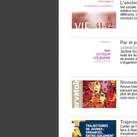
L'enche
Vie sociale
médico-soci
différents,
secteurs (o
Par et 
13/08/2023
Jérôme Gra
mais les ac
de jeunes ad
s’organisen
Nouveau
Revue l'obse
passant par
plus de jeu
sont ceux q
Trajecto
Cahier de l
face à l’ép
d’expérienc