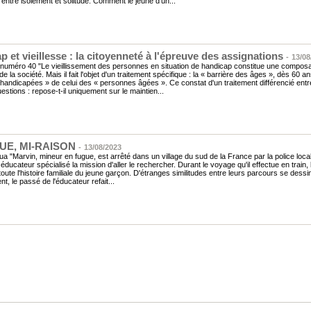
entre isolement et solitude. Comment le jeune d’un...
 et vieillesse : la citoyenneté à l'épreuve des assignations
-
13/08
e numéro 40 "Le vieillissement des personnes en situation de handicap constitue une compo
e la société. Mais il fait l'objet d'un traitement spécifique : la « barrière des âges », dès 60 a
andicapées » de celui des « personnes âgées ».​​ Ce constat d'un traitement différencié entr
estions : repose-t-il uniquement sur le maintien...
UE, MI-RAISON
-
13/08/2023
ua "Marvin, mineur en fugue, est arrêté dans un village du sud de la France par la police loc
éducateur spécialisé la mission d'aller le rechercher. Durant le voyage qu'il effectue en train, le
oute l'histoire familiale du jeune garçon. D'étranges similitudes entre leurs parcours se dess
t, le passé de l'éducateur refait...