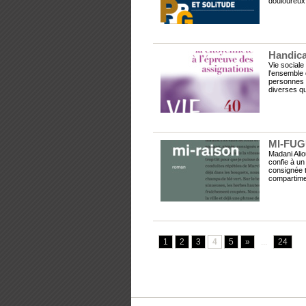
douloureux 
Handicap
Vie social
l'ensemble d
personnes h
diverses qu
MI-FUG
Madani Alio
confie à un 
consignée t
compartimen
1
2
3
4
5
»
...
24