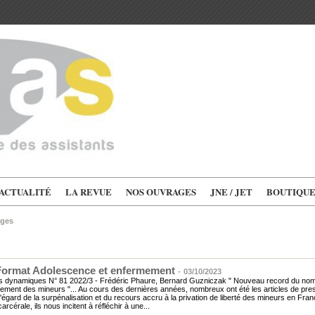
'ACTUALITÉ
LA REVUE
NOS OUVRAGES
JNE / JET
BOUTIQU
ages
ormat Adolescence et enfermement
-
03/10/2023
s dynamiques N° 81 2022/3 - Frédéric Phaure, Bernard Guzniczak " Nouveau record du nom
ement des mineurs "... Au cours des dernières années, nombreux ont été les articles de press
 l'égard de la surpénalisation et du recours accru à la privation de liberté des mineurs en Fra
arcérale, ils nous incitent à réfléchir à une...