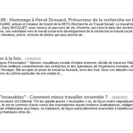
68 : Hommage à Hervé Drouard, Précurseur de la recherche en tr
RD, artisan et créateur de l’esprit de la RETS (Recherche en Travail Social). Le travail bi
any BOCQUET, nous retrace un parcours de vie, d’homme, qui s’inscrit dans des territoir
ie, une orientation vers le travail social et le développement de la recherche en travail soci
minutieux, précis, enrichis de photos qui nous permet de...
n à la fois
-
13/08/2023
yes Présentation: " Sterenn, travailleuse sociale d’origine bretonne, décide de traverser l’Atl
’une meilleure compréhension des embûches et des splendeurs de l’expérience humaine, elle 
 l’Arctique. Elle accepte un poste de travail au Nunavik, terre des Inuit. Sous ces latitudes n
vers du rythme particulier de son emploi et...
"incasables" - Comment mieux travailler ensemble ?
-
13/08/2023
ervatoire 115 Editorial: "On les appelle jeunes « incasables » ou, de façon moins stigmatisant
s, ils ont en commun d’avoir connu des traumatismes durant l’enfance (maltraitances, négligenc
faute d’élaboration psychique, se traduisent, de façon particulièrement exacerbée à l’adolesce
sychiatriques et/ou de...