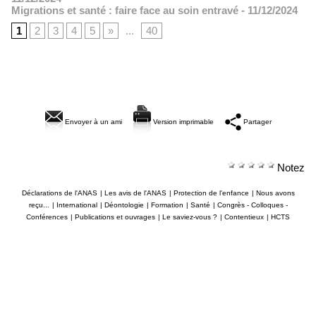
Migrations et santé : faire face au soin entravé
- 11/12/2024
1
2
3
4
5
»
...
40
Envoyer à un ami
Version imprimable
Partager
Notez
Déclarations de l'ANAS
|
Les avis de l'ANAS
|
Protection de l'enfance
|
Nous avons
reçu...
|
International
|
Déontologie
|
Formation
|
Santé
|
Congrès - Colloques -
Conférences
|
Publications et ouvrages
|
Le saviez-vous ?
|
Contentieux
|
HCTS