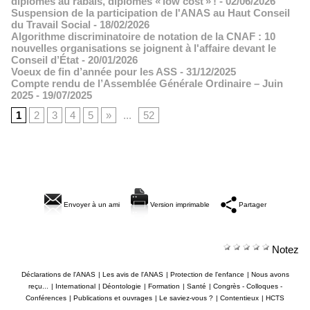
diplômes au rabais, diplômes « low cost » !
- 02/06/2026
Suspension de la participation de l'ANAS au Haut Conseil
du Travail Social
- 18/02/2026
Algorithme discriminatoire de notation de la CNAF : 10
nouvelles organisations se joignent à l'affaire devant le
Conseil d’État
- 20/01/2026
Voeux de fin d’année pour les ASS
- 31/12/2025
Compte rendu de l’Assemblée Générale Ordinaire – Juin
2025
- 19/07/2025
1
2
3
4
5
»
...
52
Envoyer à un ami
Version imprimable
Partager
Notez
Déclarations de l'ANAS
|
Les avis de l'ANAS
|
Protection de l'enfance
|
Nous avons
reçu...
|
International
|
Déontologie
|
Formation
|
Santé
|
Congrès - Colloques -
Conférences
|
Publications et ouvrages
|
Le saviez-vous ?
|
Contentieux
|
HCTS