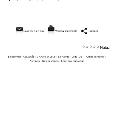
Envoyer à un ami
Version imprimable
Partager
Notez
L'essentiel
|
Actualités
|
L'ANAS et vous
|
La Revue
|
JNE / JET
|
Outils de travail
|
Archives
|
Nos ouvrages
|
Foire aux questions