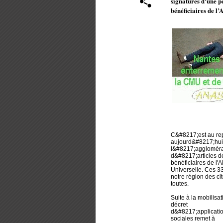
signatures d'une pé
bénéficiaires de 
C&#8217;est au re
aujourd&#8217;hui e
l&#8217;agglomérat
d&#8217;articles de
bénéficiaires de l'
Universelle. Ces 33
notre région des ci
toutes.
Suite à la mobilisa
décret
d&#8217;application
sociales remet à