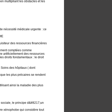
multipliant les obstacles et les
e nécessité médicale urgente : ce
AME
quisiteur des ressources financières
également comptées comme
ée artificiellement des ressources
es droits fondamentaux : le droit
Soins des hôpitaux ( dont
à que les plus précaires se rendent
ilisant ainsi la maladie des plus
e sociale, le principe d&#8217;un
aire xénophobe qui considère tout