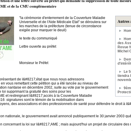
tition et une lettre ouverte au préfet qui demande la suppression de toute mesure
l’AME et de la CMU complémentaire
"la cérémonie d'enterrement de la Couverture Maladie
Autres 
Universelle et de l'Aide Médicale Etat" se déroulera sur
les marches de la préfecture (tenue de circonstance
exigée pour marquer le deuil)
Hom
le texte du communiqué
Homm
des Assi
Lettre ouverte au préfet
Revue f
Michel 
Dem
Monsieur le Préfet
d'intér
Le 
tiendra 
présentant de l&#8217;état que nous nous adressons
novemb
n vous remettant cette pétition qui a été lancée au niveau de
ion nantaise en décembre 2002, suite au vote par le gouvernement
9ème
 loi supprimant la gratuité des soins pour les
Protect
AME et restreignant l&#8217;accès à la Couverture Maladie
16 .signatures sont le témoin de la mobilisation dans
toyens, des associations et des professionnels de santé pour défendre le droit à l
tion nationale, le gouvernement avait annoncé publiquement le 30 janvier 2003 qu&
 concernant la loi sur l&#8217;AME ; mais aujourd'hui un projet de circulaire des m