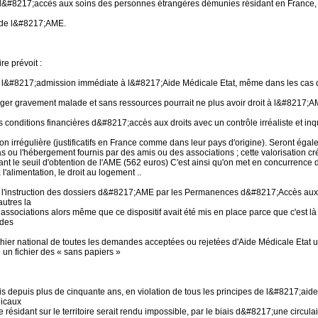
&#8217;accès aux soins des personnes étrangères démunies résidant en France, en 
 de l&#8217;AME.
re prévoit :
e l&#8217;admission immédiate à l&#8217;Aide Médicale Etat, même dans les cas d
er gravement malade et sans ressources pourrait ne plus avoir droit à l&#8217;
es conditions financières d&#8217;accès aux droits avec un contrôle irréaliste et in
ion irrégulière (justificatifs en France comme dans leur pays d'origine). Seront 
s ou l'hébergement fournis par des amis ou des associations ; cette valorisation cr
nt le seuil d'obtention de l'AME (562 euros) C'est ainsi qu'on met en concurrence d
à l'alimentation, le droit au logement ..
e l'instruction des dossiers d&#8217;AME par les Permanences d&#8217;Accès aux 
utres la
s associations alors même que ce dispositif avait été mis en place parce que c'est l
ades
fichier national de toutes les demandes acceptées ou rejetées d'Aide Médicale Etat ut
e un fichier des « sans papiers »
is depuis plus de cinquante ans, en violation de tous les principes de l&#8217;aid
dicaux
 résidant sur le territoire serait rendu impossible, par le biais d&#8217;une circul