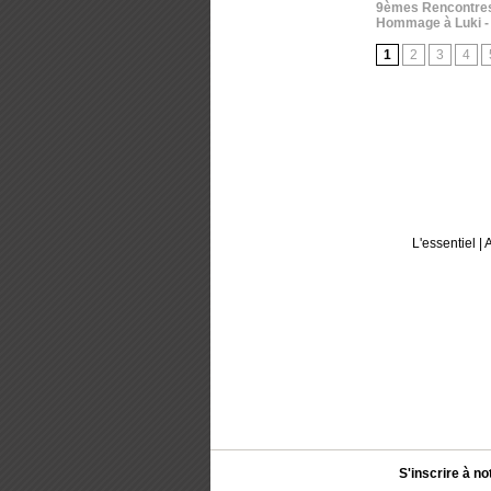
9èmes Rencontres T
Hommage à Luki
-
1
2
3
4
L'essentiel
|
A
S'inscrire à no