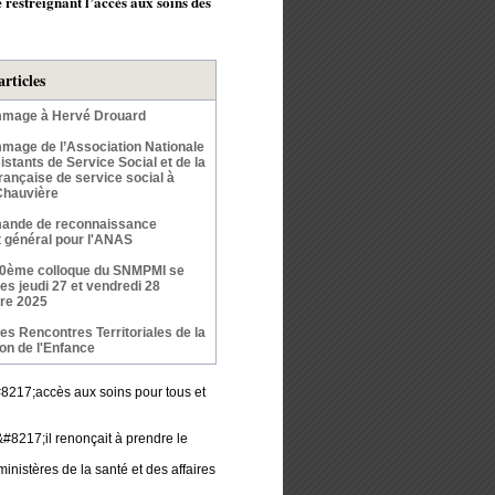
 restreignant l’accès aux soins des
articles
mage à Hervé Drouard
age de l’Association Nationale
stants de Service Social et de la
rançaise de service social à
Chauvière
ande de reconnaissance
êt général pour l'ANAS
50ème colloque du SNMPMI se
les jeudi 27 et vendredi 28
re 2025
s Rencontres Territoriales de la
ion de l'Enfance
&#8217;accès aux soins pour tous et
#8217;il renonçait à prendre le
inistères de la santé et des affaires