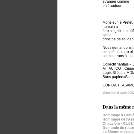
étranger comme
un fraudeur.
Monsieur le Préfet,
humain à
être soigné ; en dé
car le
principe de solidar
Nous demandons la 
complémentaire et
continuerons à lutt
Collectif nantais « 
ATTAC, CGT, Cimad
Logis St Jean, MDM
Sans papiers/Sans 
CONTACT : ASAMLA:
Vendredi 6 Juin 200
Dans la même r
Hommage à Hervé
Hommage de l’Assoc
Chauvière
- 05/01
Demande de reconn
Le 50ème colloque