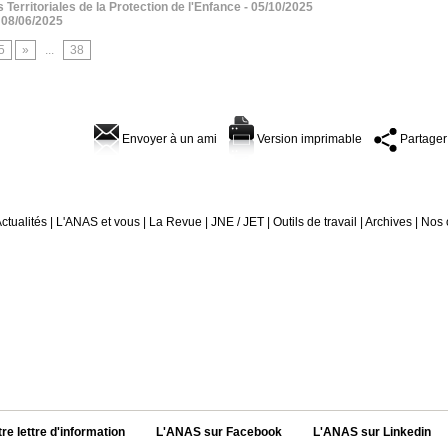
erritoriales de la Protection de l'Enfance
- 05/10/2025
 08/06/2025
5
»
...
38
Envoyer à un ami
Version imprimable
Partager
ctualités
|
L'ANAS et vous
|
La Revue
|
JNE / JET
|
Outils de travail
|
Archives
|
Nos 
tre lettre d'information
L'ANAS sur Facebook
L'ANAS sur Linkedin