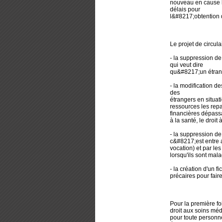
nouveau en cause l
délais pour
l&#8217;obtention
Le projet de circulai
- la suppression d
qui veut dire
qu&#8217;un étrang
- la modification d
des
étrangers en situat
ressources les repa
financières dépassa
à la santé, le droit 
- la suppression d
c&#8217;est entre a
vocation) et par le
lorsqu'ils sont mal
- la création d'un 
précaires pour fair
Pour la première fo
droit aux soins mé
pour toute personne