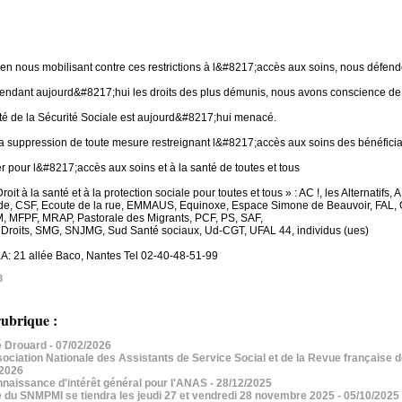
 en nous mobilisant contre ces restrictions à l&#8217;accès aux soins, nous défendo
fendant aujourd&#8217;hui les droits des plus démunis, nous avons conscience de d
ité de la Sécurité Sociale est aujourd&#8217;hui menacé.
suppression de toute mesure restreignant l&#8217;accès aux soins des bénéfici
er pour l&#8217;accès aux soins et à la santé de toutes et tous
Droit à la santé et à la protection sociale pour toutes et tous » : AC !, les Alterna
e, CSF, Ecoute de la rue, EMMAUS, Equinoxe, Espace Simone de Beauvoir, FAL, 
, MFPF, MRAP, Pastorale des Migrants, PCF, PS, SAF,
Droits, SMG, SNJMG, Sud Santé sociaux, Ud-CGT, UFAL 44, individus (ues)
 21 allée Baco, Nantes Tel 02-40-48-51-99
3
ubrique :
 Drouard
- 07/02/2026
iation Nationale des Assistants de Service Social et de la Revue française de
/2026
aissance d'intérêt général pour l'ANAS
- 28/12/2025
 du SNMPMI se tiendra les jeudi 27 et vendredi 28 novembre 2025
- 05/10/2025