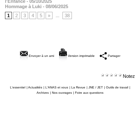
l'Enfance
- 05/10/2025
Hommage à Luki
- 08/06/2025
1
2
3
4
5
»
...
38
Envoyer à un ami
Version imprimable
Partager
Notez
L'essentiel
|
Actualités
|
L'ANAS et vous
|
La Revue
|
JNE / JET
|
Outils de travail
|
Archives
|
Nos ouvrages
|
Foire aux questions