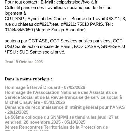
Pour tout contact : E-Mail : colparistslog@voilà.fr
Collectif parisien des travailleurs sociaux pour le droit au
logement à
CGT SSP ; Syndicat des Cadres - Bourse du Travail &#8211; 3,
rue du château d&#8217;eau &#8211; 75010 PARIS. Tel :
01/44/84/50/50 (Merché Zuniga-Assouline)
soutenu par CGT-ASE, CGT Services publics parisiens, CGT-
USD Santé action sociale de Paris ; F.O.- CASVP, SNPES-PJJ
/ FSU ; SUD Santé-social privé.
Jeudi 9 Octobre 2003
Dans la même rubrique :
Hommage à Hervé Drouard
- 07/02/2026
Hommage de l’Association Nationale des Assistants de
Service Social et de la Revue française de service social à
Michel Chauvière
- 05/01/2026
Demande de reconnaissance d'intérêt général pour l'ANAS
- 28/12/2025
Le 50ème colloque du SNMPMI se tiendra les jeudi 27 et
vendredi 28 novembre 2025
- 05/10/2025
9èmes Rencontres Territoriales de la Protection de