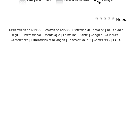
Envoyer à un ami
Version imprimable
Partager
Notez
Déclarations de l'ANAS
|
Les avis de l'ANAS
|
Protection de l'enfance
|
Nous avons
reçu...
|
International
|
Déontologie
|
Formation
|
Santé
|
Congrès - Colloques -
Conférences
|
Publications et ouvrages
|
Le saviez-vous ?
|
Contentieux
|
HCTS