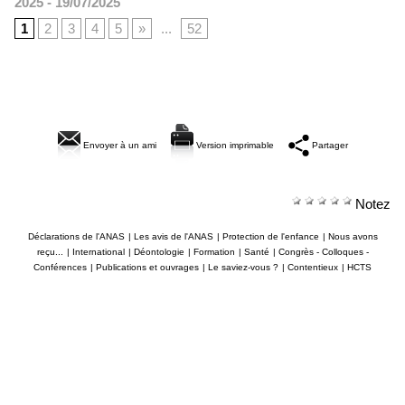
2025
- 19/07/2025
1
2
3
4
5
»
...
52
Envoyer à un ami
Version imprimable
Partager
Notez
Déclarations de l'ANAS
|
Les avis de l'ANAS
|
Protection de l'enfance
|
Nous avons
reçu...
|
International
|
Déontologie
|
Formation
|
Santé
|
Congrès - Colloques -
Conférences
|
Publications et ouvrages
|
Le saviez-vous ?
|
Contentieux
|
HCTS