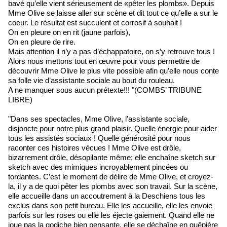
bavé qu’elle vient sérieusement de «pêter les plombs». Depuis
Mme Olive se laisse aller sur scène et dit tout ce qu’elle a sur le
coeur. Le résultat est succulent et corrosif à souhait !
On en pleure on en rit (jaune parfois),
On en pleure de rire.
Mais attention il n’y a pas d’échappatoire, on s’y retrouve tous !
Alors nous mettons tout en œuvre pour vous permettre de
découvrir Mme Olive le plus vite possible afin qu’elle nous conte
sa folle vie d’assistante sociale au bout du rouleau.
A ne manquer sous aucun prétexte!!! "(COMBS’ TRIBUNE
LIBRE)
"Dans ses spectacles, Mme Olive, l’assistante sociale,
disjoncte pour notre plus grand plaisir. Quelle énergie pour aider
tous les assistés sociaux ! Quelle générosité pour nous
raconter ces histoires vécues ! Mme Olive est drôle,
bizarrement drôle, désopilante même; elle enchaîne sketch sur
sketch avec des mimiques incroyablement pincées ou
tordantes. C’est le moment de délire de Mme Olive, et croyez-
la, il y a de quoi pêter les plombs avec son travail. Sur la scène,
elle accueille dans un accoutrement à la Deschiens tous les
exclus dans son petit bureau. Elle les accueille, elle les envoie
parfois sur les roses ou elle les éjecte gaiement. Quand elle ne
joue pas la godiche bien pensante, elle se déchaîne en guêpière