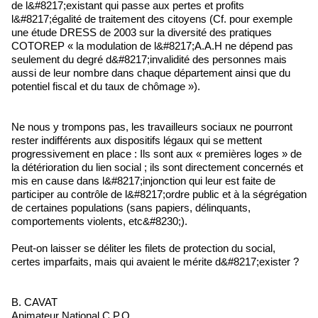
de l&#8217;existant qui passe aux pertes et profits
l&#8217;égalité de traitement des citoyens (Cf. pour exemple
une étude DRESS de 2003 sur la diversité des pratiques
COTOREP « la modulation de l&#8217;A.A.H ne dépend pas
seulement du degré d&#8217;invalidité des personnes mais
aussi de leur nombre dans chaque département ainsi que du
potentiel fiscal et du taux de chômage »).
Ne nous y trompons pas, les travailleurs sociaux ne pourront
rester indifférents aux dispositifs légaux qui se mettent
progressivement en place : Ils sont aux « premières loges » de
la détérioration du lien social ; ils sont directement concernés et
mis en cause dans l&#8217;injonction qui leur est faite de
participer au contrôle de l&#8217;ordre public et à la ségrégation
de certaines populations (sans papiers, délinquants,
comportements violents, etc&#8230;).
Peut-on laisser se déliter les filets de protection du social,
certes imparfaits, mais qui avaient le mérite d&#8217;exister ?
B. CAVAT
Animateur National C.P.O