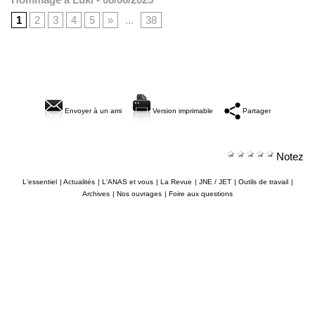
1
2
3
4
5
»
...
38
Envoyer à un ami
Version imprimable
Partager
Notez
L'essentiel
|
Actualités
|
L'ANAS et vous
|
La Revue
|
JNE / JET
|
Outils de travail
|
Archives
|
Nos ouvrages
|
Foire aux questions