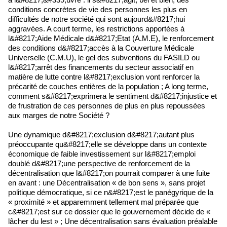
conditions concrètes de vie des personnes les plus en
difficultés de notre société qui sont aujourd&#8217;hui
aggravées. A court terme, les restrictions apportées à
l&#8217;Aide Médicale d&#8217;Etat (A.M.E), le renforcement
des conditions d&#8217;accès à la Couverture Médicale
Universelle (C.M.U), le gel des subventions du FASILD ou
l&#8217;arrêt des financements du secteur associatif en
matière de lutte contre l&#8217;exclusion vont renforcer la
précarité de couches entières de la population ; A long terme,
comment s&#8217;exprimera le sentiment d&#8217;injustice et
de frustration de ces personnes de plus en plus repoussées
aux marges de notre Société ?
Une dynamique d&#8217;exclusion d&#8217;autant plus
préoccupante qu&#8217;elle se développe dans un contexte
économique de faible investissement sur l&#8217;emploi
doublé d&#8217;une perspective de renforcement de la
décentralisation que l&#8217;on pourrait comparer à une fuite
en avant : une Décentralisation « de bon sens », sans projet
politique démocratique, si ce n&#8217;est le panégyrique de la
« proximité » et apparemment tellement mal préparée que
c&#8217;est sur ce dossier que le gouvernement décide de «
lâcher du lest » ; Une décentralisation sans évaluation préalable