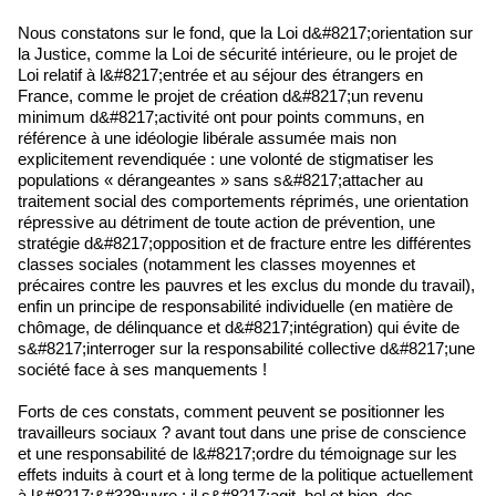
Nous constatons sur le fond, que la Loi d&#8217;orientation sur
la Justice, comme la Loi de sécurité intérieure, ou le projet de
Loi relatif à l&#8217;entrée et au séjour des étrangers en
France, comme le projet de création d&#8217;un revenu
minimum d&#8217;activité ont pour points communs, en
référence à une idéologie libérale assumée mais non
explicitement revendiquée : une volonté de stigmatiser les
populations « dérangeantes » sans s&#8217;attacher au
traitement social des comportements réprimés, une orientation
répressive au détriment de toute action de prévention, une
stratégie d&#8217;opposition et de fracture entre les différentes
classes sociales (notamment les classes moyennes et
précaires contre les pauvres et les exclus du monde du travail),
enfin un principe de responsabilité individuelle (en matière de
chômage, de délinquance et d&#8217;intégration) qui évite de
s&#8217;interroger sur la responsabilité collective d&#8217;une
société face à ses manquements !
Forts de ces constats, comment peuvent se positionner les
travailleurs sociaux ? avant tout dans une prise de conscience
et une responsabilité de l&#8217;ordre du témoignage sur les
effets induits à court et à long terme de la politique actuellement
à l&#8217;&#339;uvre : il s&#8217;agit, bel et bien, des