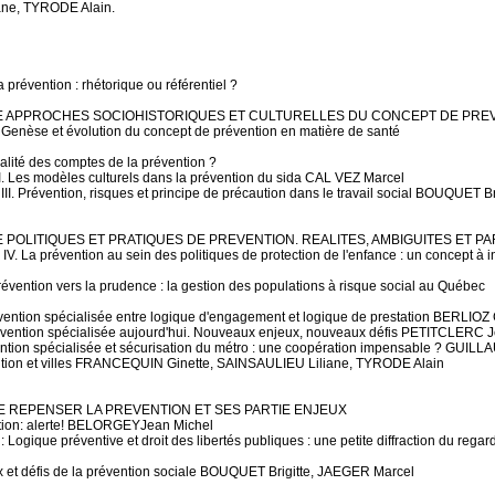
ne, TYRODE Alain.
évention : rhétorique ou référentiel ?
E APPROCHES SOCIOHISTORIQUES ET CULTURELLES DU CONCEPT DE PRE
I. Genèse et évolution du concept de prévention en matière de santé
alité des comptes de la prévention ?
 II. Les modèles culturels dans la prévention du sida CAL VEZ Marcel
e III. Prévention, risques et principe de précaution dans le travail social BOUQUET Br
 POLITIQUES ET PRATIQUES DE PREVENTION. REALITES, AMBIGUITES ET 
 IV. La prévention au sein des politiques de protection de l'enfance : un concept à i
révention vers la prudence : la gestion des populations à risque social au Québec
évention spécialisée entre logique d'engagement et logique de prestation BERLIOZ 
révention spécialisée aujourd'hui. Nouveaux enjeux, nouveaux défis PETITCLERC 
vention spécialisée et sécurisation du métro : une coopération impensable ? GUIL
ntion et villes FRANCEQUIN Ginette, SAINSAULIEU Liliane, TYRODE Alain
E REPENSER LA PREVENTION ET SES PARTIE ENJEUX
ntion: alerte! BELORGEYJean Michel
 : Logique préventive et droit des libertés publiques : une petite diffraction du r
ux et défis de la prévention sociale BOUQUET Brigitte, JAEGER Marcel