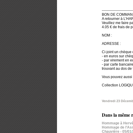
--------------------------
BON DE COMMAN
A retourner à L’HA
Veuillez me faire pa
4.05 € de frais de po
NOM :
ADRESSE :
Ci-joint un chèque de
- en euros sur chèq
- par virement en 
- par carte bancaire (
trouvant au dos d
Vous pouvez aussi 
Collection LOGIQU
Vendredi 23 Décemb
Dans la même r
Hommage à Hervé
Hommage de l’Assoc
Chauvière
- 05/01