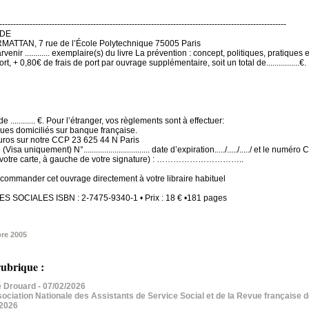
--------------------------------------------------------------------------------------------------------
DE
RMATTAN, 7 rue de l’École Polytechnique 75005 Paris
rvenir ............ exemplaire(s) du livre La prévention : concept, politiques, pratiques
rt, + 0,80€ de frais de port par ouvrage supplémentaire, soit un total de................€.
 ............ €. Pour l’étranger, vos règlements sont à effectuer:
ues domiciliés sur banque française.
euros sur notre CCP 23 625 44 N Paris
Visa uniquement) N°................................ date d’expiration...../...../...../ et le numé
e votre carte, à gauche de votre signature) : …………………………..
commander cet ouvrage directement à votre libraire habituel
ES SOCIALES ISBN : 2-7475-9340-1 • Prix : 18 € •181 pages
re 2005
ubrique :
 Drouard
- 07/02/2026
iation Nationale des Assistants de Service Social et de la Revue française de
/2026