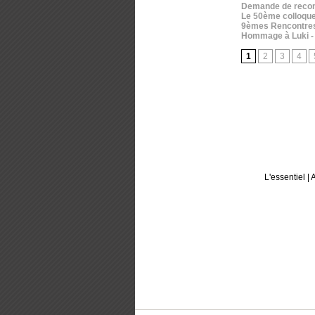
Demande de reconn
Le 50ème colloque
9èmes Rencontres T
Hommage à Luki
-
1
2
3
4
L'essentiel
|
A