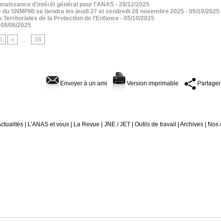
aissance d'intérêt général pour l'ANAS
- 28/12/2025
 du SNMPMI se tiendra les jeudi 27 et vendredi 28 novembre 2025
- 05/10/2025
erritoriales de la Protection de l'Enfance
- 05/10/2025
 08/06/2025
5
»
...
38
Envoyer à un ami
Version imprimable
Partager
ctualités
|
L'ANAS et vous
|
La Revue
|
JNE / JET
|
Outils de travail
|
Archives
|
Nos 