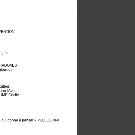
VENTION
igitte
PARADOXES
nterroger
Gilbert
Jean-Marie
LAUME Cécile
egard qui donne à penser ? PELLEGRINI