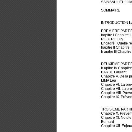
SAINSAULIEU Lilia
SOMMAIRE
INTRODUCTION La pr
PREMIERE PARTI
hapitre I Chapitre 
ROBERT Guy
Encadré : Quelle ré
hapitre II Chapitre
h apitre III Chapitr
DEUXIEME PARTIE
h apitre IV Chapitre
BARBE Laurent
Chapitre V. De la p
LIMA Léa
Chapitre VI. La pr
Chapitre VII. La p
Chapitre VIII. Pré
Chapitre IX. Préve
TROISIEME PARTI
Chapitre X. Préve
Chapitre XI. Notule
Bernard
Chapitre XII. Enje