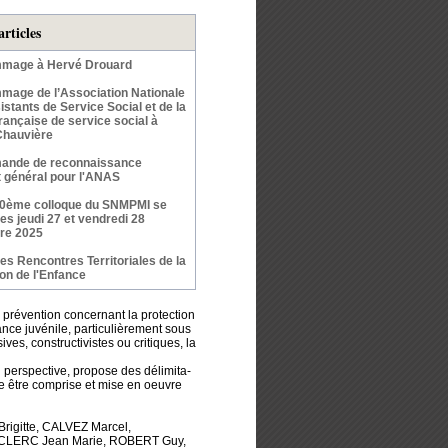
articles
mage à Hervé Drouard
age de l’Association Nationale
stants de Service Social et de la
rançaise de service social à
Chauvière
ande de reconnaissance
êt général pour l'ANAS
50ème colloque du SNMPMI se
les jeudi 27 et vendredi 28
re 2025
s Rencontres Territoriales de la
ion de l'Enfance
a prévention concernant la protection
uance juvénile, particulièrement sous
es, constructivistes ou critiques, la
n perspective, propose des délimita­
sse être comprise et mise en oeuvre
rigitte, CALVEZ Marcel,
TCLERC Jean Marie, ROBERT Guy,