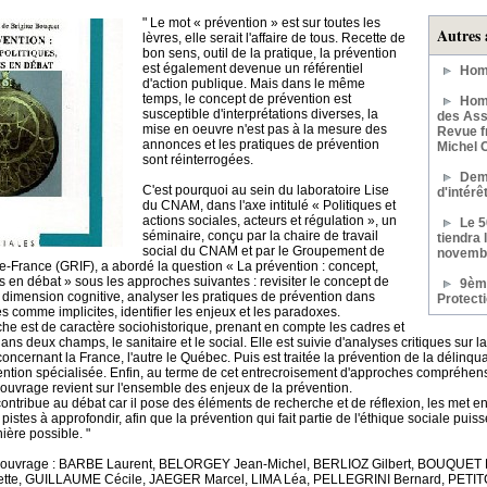
" Le mot « prévention » est sur toutes les
Autres 
lèvres, elle serait l'affaire de tous. Recette de
bon sens, outil de la pratique, la prévention
est également devenue un référentiel
Hom
d'action publique. Mais dans le même
temps, le concept de prévention est
Homm
susceptible d'interprétations diverses, la
des Assi
mise en oeuvre n'est pas à la mesure des
Revue f
annonces et les pratiques de prévention
Michel 
sont réinterrogées.
Dem
C'est pourquoi au sein du laboratoire Lise
d'intér
du CNAM, dans l'axe inti­tulé « Politiques et
actions sociales, acteurs et régulation », un
Le 
séminaire, conçu par la chaire de travail
tiendra 
social du CNAM et par le Groupement de
novemb
de-France (GRIF), a abordé la question « La préven­tion : concept,
es en débat » sous les approches sui­vantes : revisiter le concept de
9ème
 dimension cognitive, analyser les pratiques de prévention dans
Protect
tes comme implicites, identifier les enjeux et les paradoxes.
he est de caractère sociohistorique, prenant en compte les cadres et
ans deux champs, le sanitaire et le social. Elle est suivie d'analyses critiques sur l
 concernant la France, l'autre le Québec. Puis est traitée la prévention de la délinq
ention spécialisée. Enfin, au terme de cet entre­croisement d'approches compréhensiv
l'ouvrage revient sur l'ensemble des enjeux de la pré­vention.
contribue au débat car il pose des éléments de recherche et de réflexion, les met e
pistes à approfondir, afin que la prévention qui fait par­tie de l'éthique sociale pui
ière possible. "
et ouvrage : BARBE Laurent, BELORGEY Jean­-Michel, BERLIOZ Gilbert, BOUQUET B
te, GUILLAUME Cécile, JAEGER Marcel, LIMA Léa, PELLEGRINI Bernard, PETI