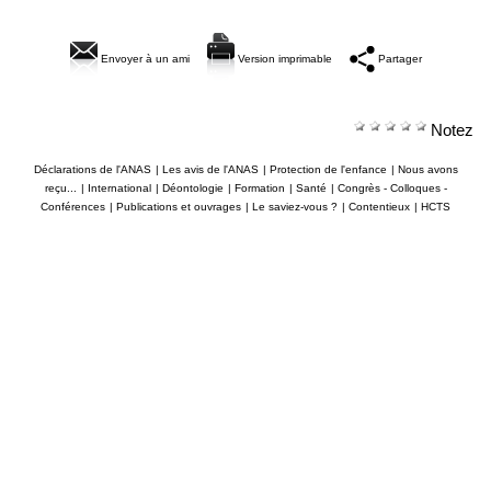
Envoyer à un ami
Version imprimable
Partager
Notez
Déclarations de l'ANAS
|
Les avis de l'ANAS
|
Protection de l'enfance
|
Nous avons
reçu...
|
International
|
Déontologie
|
Formation
|
Santé
|
Congrès - Colloques -
Conférences
|
Publications et ouvrages
|
Le saviez-vous ?
|
Contentieux
|
HCTS