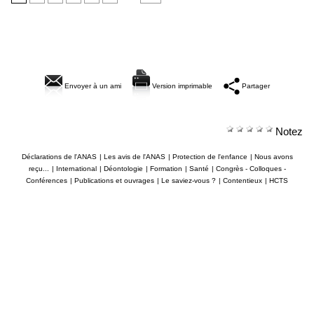
Envoyer à un ami
Version imprimable
Partager
Notez
Déclarations de l'ANAS
|
Les avis de l'ANAS
|
Protection de l'enfance
|
Nous avons
reçu...
|
International
|
Déontologie
|
Formation
|
Santé
|
Congrès - Colloques -
Conférences
|
Publications et ouvrages
|
Le saviez-vous ?
|
Contentieux
|
HCTS