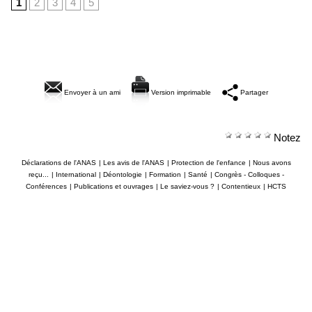
1
2
3
4
5
Envoyer à un ami
Version imprimable
Partager
Notez
Déclarations de l'ANAS
|
Les avis de l'ANAS
|
Protection de l'enfance
|
Nous avons
reçu...
|
International
|
Déontologie
|
Formation
|
Santé
|
Congrès - Colloques -
Conférences
|
Publications et ouvrages
|
Le saviez-vous ?
|
Contentieux
|
HCTS