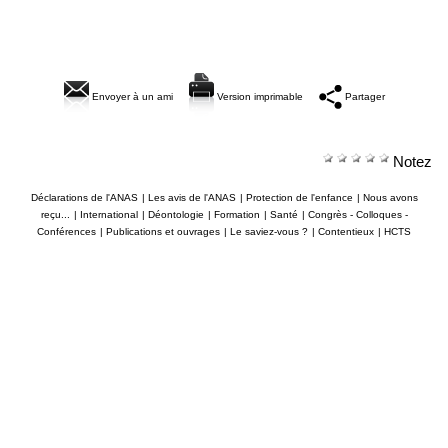
Envoyer à un ami
Version imprimable
Partager
Notez
Déclarations de l'ANAS
|
Les avis de l'ANAS
|
Protection de l'enfance
|
Nous avons
reçu...
|
International
|
Déontologie
|
Formation
|
Santé
|
Congrès - Colloques -
Conférences
|
Publications et ouvrages
|
Le saviez-vous ?
|
Contentieux
|
HCTS