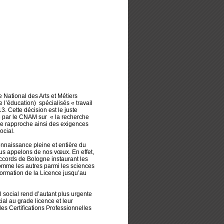
e National des Arts et Métiers
l’éducation) spécialisés « travail
. Cette décision est le juste
 par le CNAM sur « la recherche
se rapproche ainsi des exigences
ocial.
onnaissance pleine et entière du
us appelons de nos vœux. En effet,
ccords de Bologne instaurant les
comme les autres parmi les sciences
formation de la Licence jusqu’au
l social rend d’autant plus urgente
ial au grade licence et leur
des Certifications Professionnelles