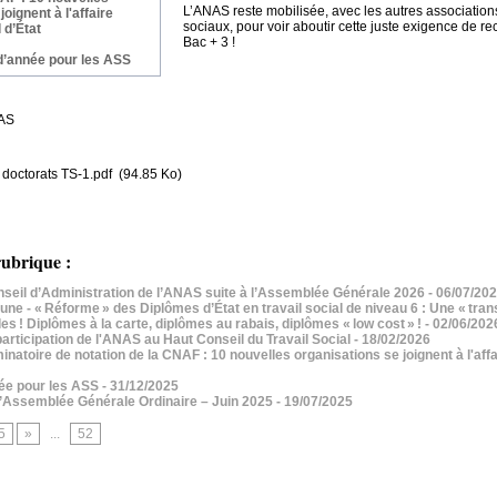
L’ANAS reste mobilisée, avec les autres associations
oignent à l'affaire
sociaux, pour voir aboutir cette juste exigence de 
 d’État
Bac + 3 !
 d’année pour les ASS
NAS
ctorats TS-1.pdf
(94.85 Ko)
ubrique :
nseil d’Administration de l’ANAS suite à l’Assemblée Générale 2026
- 06/07/20
e - « Réforme » des Diplômes d’État en travail social de niveau 6 : Une « tra
es ! Diplômes à la carte, diplômes au rabais, diplômes « low cost » !
- 02/06/202
articipation de l'ANAS au Haut Conseil du Travail Social
- 18/02/2026
inatoire de notation de la CNAF : 10 nouvelles organisations se joignent à l'affa
née pour les ASS
- 31/12/2025
’Assemblée Générale Ordinaire – Juin 2025
- 19/07/2025
5
»
...
52