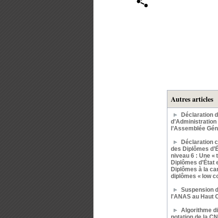
Autres articles
Déclaration 
d’Administration
l’Assemblée Gén
Déclaration 
des Diplômes d’Ét
niveau 6 : Une « 
Diplômes d’État 
Diplômes à la car
diplômes « low co
Suspension de
l'ANAS au Haut C
Algorithme di
notation de la C