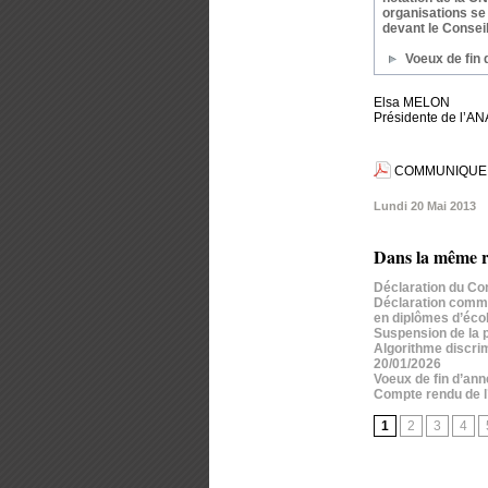
organisations se j
devant le Conseil
Voeux de fin
Elsa MELON
Présidente de l’A
COMMUNIQUE do
Lundi 20 Mai 2013
Dans la même r
Déclaration du Co
Déclaration commun
en diplômes d’écol
Suspension de la p
Algorithme discrim
20/01/2026
Voeux de fin d’an
Compte rendu de l
1
2
3
4