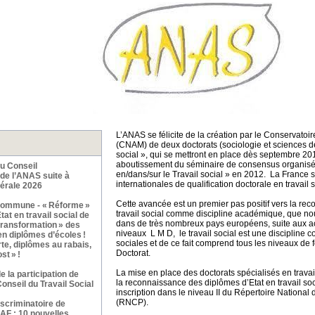
L’ANAS se félicite de la création par le Conservatoir
(CNAM) de deux doctorats (sociologie et sciences de 
social », qui se mettront en place dès septembre 2013
aboutissement du séminaire de consensus organisé
du Conseil
en/dans/sur le Travail social » en 2012. La France 
 de l’ANAS suite à
internationales de qualification doctorale en travail s
érale 2026
Cette avancée est un premier pas positif vers la rec
commune - « Réforme »
travail social comme discipline académique, que no
at en travail social de
dans de très nombreux pays européens, suite aux a
transformation » des
niveaux L M D, le travail social est une discipline 
en diplômes d’écoles !
sociales et de ce fait comprend tous les niveaux de 
te, diplômes au rabais,
Doctorat.
st » !
La mise en place des doctorats spécialisés en travai
 la participation de
la reconnaissance des diplômes d’Etat en travail soc
onseil du Travail Social
inscription dans le niveau II du Répertoire National 
(RNCP).
scriminatoire de
NAF : 10 nouvelles