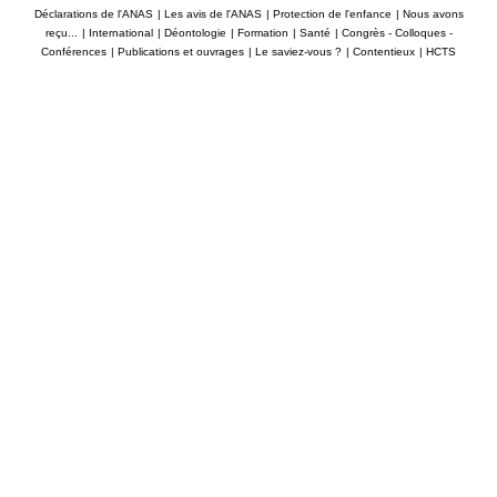
Déclarations de l'ANAS
|
Les avis de l'ANAS
|
Protection de l'enfance
|
Nous avons
reçu...
|
International
|
Déontologie
|
Formation
|
Santé
|
Congrès - Colloques -
Conférences
|
Publications et ouvrages
|
Le saviez-vous ?
|
Contentieux
|
HCTS