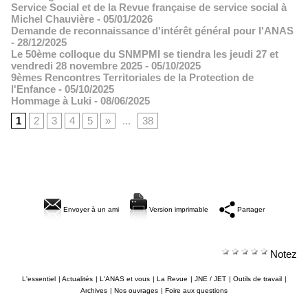
Service Social et de la Revue française de service social à
Michel Chauvière
- 05/01/2026
Demande de reconnaissance d'intérêt général pour l'ANAS
- 28/12/2025
Le 50ème colloque du SNMPMI se tiendra les jeudi 27 et
vendredi 28 novembre 2025
- 05/10/2025
9èmes Rencontres Territoriales de la Protection de
l'Enfance
- 05/10/2025
Hommage à Luki
- 08/06/2025
1
2
3
4
5
»
...
38
Envoyer à un ami
Version imprimable
Partager
Notez
L'essentiel
|
Actualités
|
L'ANAS et vous
|
La Revue
|
JNE / JET
|
Outils de travail
|
Archives
|
Nos ouvrages
|
Foire aux questions