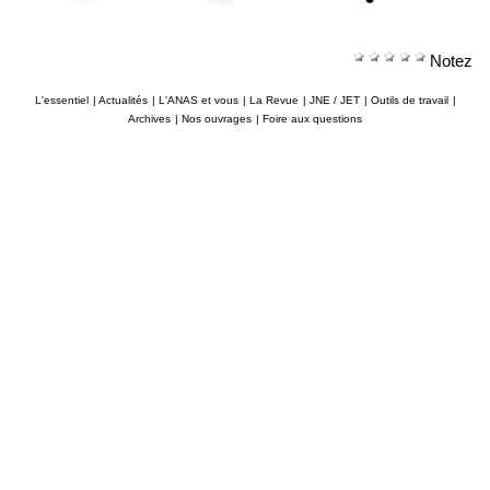
Notez
L'essentiel
|
Actualités
|
L'ANAS et vous
|
La Revue
|
JNE / JET
|
Outils de travail
|
Archives
|
Nos ouvrages
|
Foire aux questions