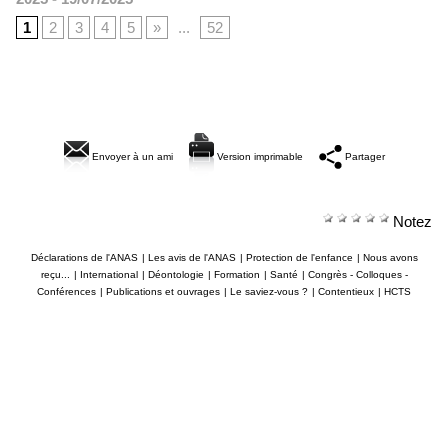
1
2
3
4
5
»
...
52
Envoyer à un ami
Version imprimable
Partager
Notez
Déclarations de l'ANAS
|
Les avis de l'ANAS
|
Protection de l'enfance
|
Nous avons
reçu...
|
International
|
Déontologie
|
Formation
|
Santé
|
Congrès - Colloques -
Conférences
|
Publications et ouvrages
|
Le saviez-vous ?
|
Contentieux
|
HCTS