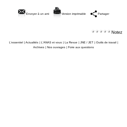
Envoyer à un ami
Version imprimable
Partager
Notez
L'essentiel
|
Actualités
|
L'ANAS et vous
|
La Revue
|
JNE / JET
|
Outils de travail
|
Archives
|
Nos ouvrages
|
Foire aux questions