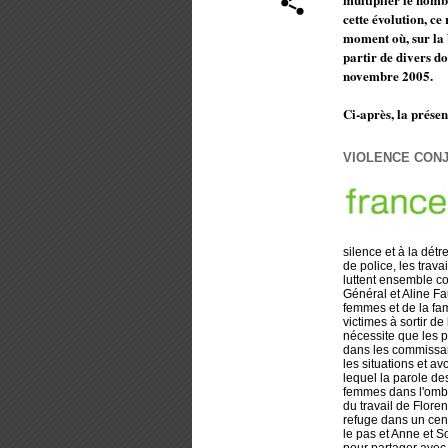
cette évolution, c
moment où, sur la 
partir de divers do
novembre 2005.
Ci-après, la présen
VIOLENCE CONJ
silence et à la dét
de police, les trav
luttent ensemble co
Général et Aline F
femmes et de la fam
victimes à sortir de
nécessite que les p
dans les commissar
les situations et a
lequel la parole de
femmes dans l'ombre
du travail de Flore
refuge dans un cen
le pas et Anne et S