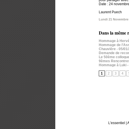
pour partager avec
Date : 24 novembre
Laurent Puech
Lundi 21 Novembre
Dans la même r
Hommage à Hervé
Hommage de l’Assoc
Chauvière
- 05/01
Demande de reconn
Le 50ème colloque
9èmes Rencontres T
Hommage à Luki
-
1
2
3
4
L'essentiel
|
A