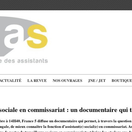
'ACTUALITÉ
LA REVUE
NOS OUVRAGES
JNE / JET
BOUTIQU
 sociale en commissariat : un documentaire qui 
re à 14H40, France 5 diffuse un documentaire qui permet, à travers la questio
ugale, de mieux connaître la fonction d’assistant(e) social(e) en commissariat. A
re de postes de travailleurs sociaux en commissariats et brigades, et alors qu