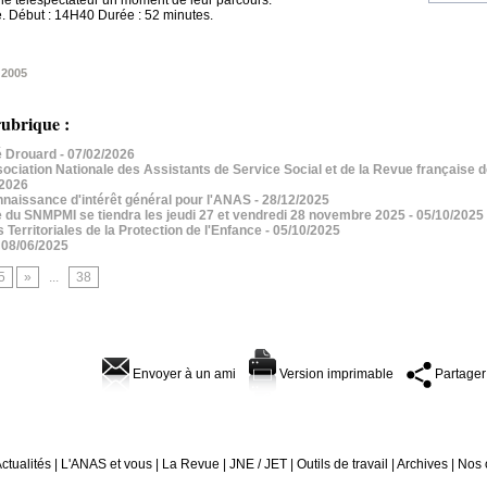
 le téléspectateur un moment de leur parcours.
. Début : 14H40 Durée : 52 minutes.
 2005
ubrique :
 Drouard
- 07/02/2026
iation Nationale des Assistants de Service Social et de la Revue française de
/2026
aissance d'intérêt général pour l'ANAS
- 28/12/2025
 du SNMPMI se tiendra les jeudi 27 et vendredi 28 novembre 2025
- 05/10/2025
erritoriales de la Protection de l'Enfance
- 05/10/2025
 08/06/2025
5
»
...
38
Envoyer à un ami
Version imprimable
Partager
ctualités
|
L'ANAS et vous
|
La Revue
|
JNE / JET
|
Outils de travail
|
Archives
|
Nos 