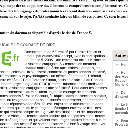
e reportage devrait apporter des éléments de compréhension complémentaires. Cett
base des témoignages de professionnels exerçant dans les commissariats ou avec c
cuments sur le sujet, l’ANAS souhaite faire un bilan de ces postes. Ce sera le cas
tation du document disponible d’après le site de France 5.
UGALE LE COURAGE DE DIRE
Documentaire de 52' réalisé par Carole Tresca et
Autres 
produit par AudioVisioConcept, avec la participation
de France 5. 2005. Une femme sur dix est victime de
la violence conjugale. Six femmes en meurent
Hom
chaque mois. En écho aux chiffres alarmants, au
resse de celles qui la subissent, comment les professionnels de santé,
Homm
ailleurs sociaux et psychologues d'un même département, l'Hérault,
des Assi
ntre ce fléau ? Pour Florence Simon, assistante sociale du Conseil
Revue f
aucherre, psychologue au CIDF (Centre d'information des droits des
Michel 
ille), la violence conjugale est une spécificité. Pour aider les femmes
 leur isolement et qu'elles aient un jour le courage de dire, cela
Dem
rofessionnels à Police Secours, à l'hôpital, dans les services sociaux,
d'intér
iats ou les gendarmeries soient formés pour repérer, appréhender
voir des réponses adaptées. Tel est l'enjeu de ce documentaire dans
Le 
s femmes qui ont eu le courage de témoigner traverse le film : des
tiendra 
 qui rendent compte de la gravité des situations et de l'importance
novemb
nce et d'Aline, des femmes dans l'ombre qui sont parties et ont trouvé
tre d'hébergement et qui veulent encourager d'autres femmes à faire
9ème
ophie qui ont accepté de sortir de l'ombre et d'être à visage découvert
Protect