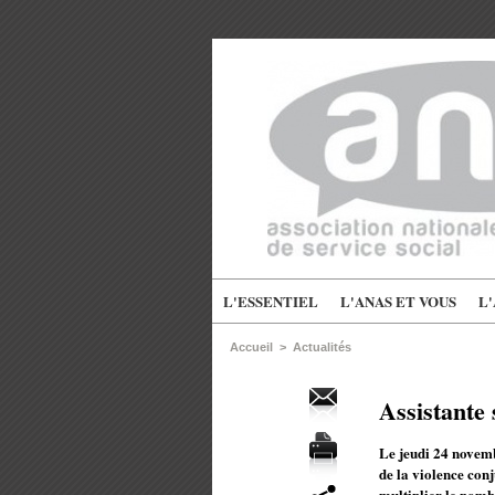
L'ESSENTIEL
L'ANAS ET VOUS
L
Accueil
>
Actualités
Assistante
Le jeudi 24 novemb
de la violence conj
multiplier le nomb