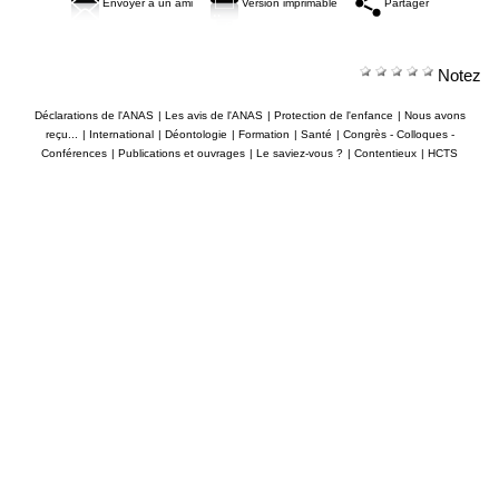
Envoyer à un ami
Version imprimable
Partager
Notez
Déclarations de l'ANAS
|
Les avis de l'ANAS
|
Protection de l'enfance
|
Nous avons
reçu...
|
International
|
Déontologie
|
Formation
|
Santé
|
Congrès - Colloques -
Conférences
|
Publications et ouvrages
|
Le saviez-vous ?
|
Contentieux
|
HCTS