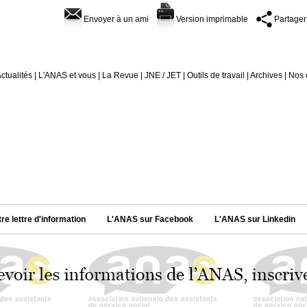
Envoyer à un ami
Version imprimable
Partager
ctualités
|
L'ANAS et vous
|
La Revue
|
JNE / JET
|
Outils de travail
|
Archives
|
Nos 
tre lettre d'information
L'ANAS sur Facebook
L'ANAS sur Linkedin