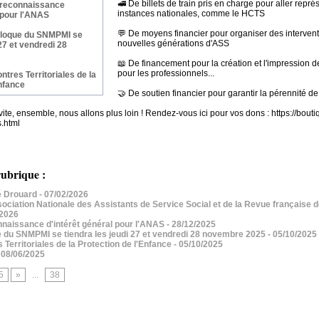
🚅 De billets de train pris en charge pour aller repré
reconnaissance
instances nationales, comme le HCTS
l pour l'ANAS
💬 De moyens financier pour organiser des intervent
lloque du SNMPMI se
nouvelles générations d'ASS
 27 et vendredi 28
📖 De financement pour la création et l'impression
pour les professionnels...
tres Territoriales de la
Enfance
🤝 De soutien financier pour garantir la pérennité de 
 vite, ensemble, nous allons plus loin ! Rendez-vous ici pour vos dons : https://bout
s.html
ubrique :
 Drouard
- 07/02/2026
iation Nationale des Assistants de Service Social et de la Revue française de
/2026
aissance d'intérêt général pour l'ANAS
- 28/12/2025
 du SNMPMI se tiendra les jeudi 27 et vendredi 28 novembre 2025
- 05/10/2025
erritoriales de la Protection de l'Enfance
- 05/10/2025
 08/06/2025
5
»
...
38