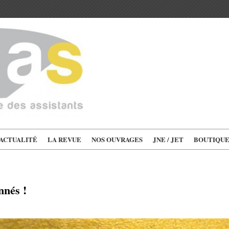
'ACTUALITÉ
LA REVUE
NOS OUVRAGES
JNE / JET
BOUTIQU
nnés !