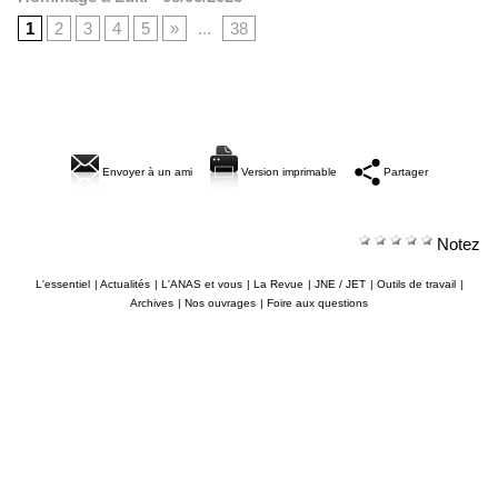
1
2
3
4
5
»
...
38
Envoyer à un ami
Version imprimable
Partager
Notez
L'essentiel
|
Actualités
|
L'ANAS et vous
|
La Revue
|
JNE / JET
|
Outils de travail
|
Archives
|
Nos ouvrages
|
Foire aux questions