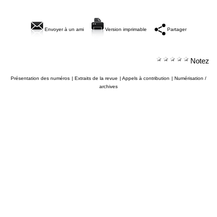
Envoyer à un ami
Version imprimable
Partager
Notez
Présentation des numéros
|
Extraits de la revue
|
Appels à contribution
|
Numérisation /
archives