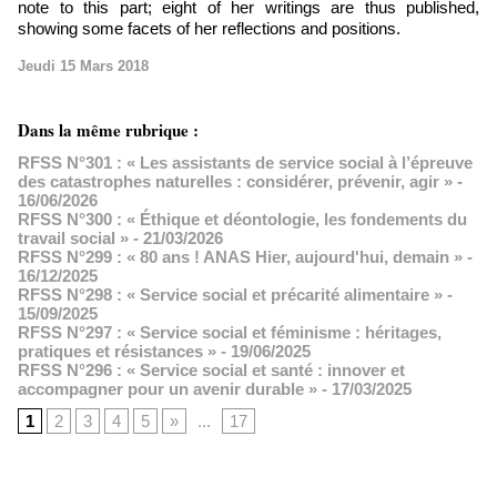
note to this part; eight of her writings are thus published,
showing some facets of her reflections and positions.
Jeudi 15 Mars 2018
Dans la même rubrique :
RFSS N°301 : « Les assistants de service social à l’épreuve
des catastrophes naturelles : considérer, prévenir, agir »
-
16/06/2026
RFSS N°300 : « Éthique et déontologie, les fondements du
travail social »
- 21/03/2026
RFSS N°299 : « 80 ans ! ANAS Hier, aujourd'hui, demain »
-
16/12/2025
RFSS N°298 : « Service social et précarité alimentaire »
-
15/09/2025
RFSS N°297 : « Service social et féminisme : héritages,
pratiques et résistances »
- 19/06/2025
RFSS N°296 : « Service social et santé : innover et
accompagner pour un avenir durable »
- 17/03/2025
1
2
3
4
5
»
...
17