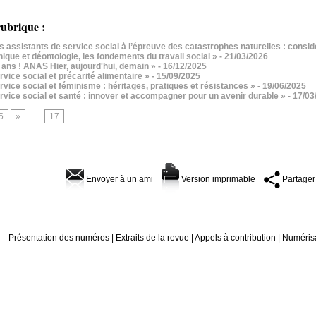
ubrique :
 assistants de service social à l’épreuve des catastrophes naturelles : considér
ique et déontologie, les fondements du travail social »
- 21/03/2026
ans ! ANAS Hier, aujourd'hui, demain »
- 16/12/2025
vice social et précarité alimentaire »
- 15/09/2025
vice social et féminisme : héritages, pratiques et résistances »
- 19/06/2025
vice social et santé : innover et accompagner pour un avenir durable »
- 17/0
5
»
...
17
Envoyer à un ami
Version imprimable
Partager
Présentation des numéros
|
Extraits de la revue
|
Appels à contribution
|
Numérisa