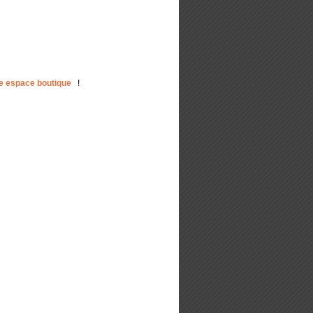
 espace boutique
!