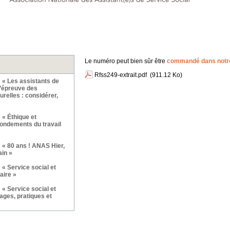
Le numéro peut bien sûr être
commandé dans notre
Rfss249-extrait.pdf
(911.12 Ko)
 « Les assistants de
l’épreuve des
relles : considérer,
 « Éthique et
fondements du travail
 « 80 ans ! ANAS Hier,
ain »
« Service social et
aire »
« Service social et
ages, pratiques et