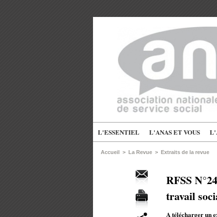
L'ESSENTIEL
L'ANAS ET VOUS
L
Accueil
>
La Revue
>
Extraits de la revue
RFSS N°249 
travail soc
A télécharger un e