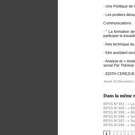
- Une Politique de 
- Les postiers déra
Communications :
- “ La formation de
participer le trav
- Avis technique d
- Etre assistant so
- Analyse et « mode
social Par Thérèse
- EDITH CEREZUELLE
Jeudi 15 Décembre 
Dans la même r
RFSS N°301 : « Les
RFSS N°300 : « Éth
RFSS N°299 : « 80 
RFSS N°298 : « Ser
RFSS N°297 : « Ser
RFSS N°296 : « Ser
1
2
3
4