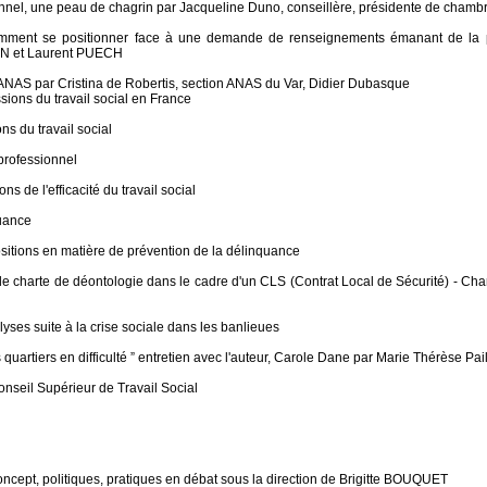
nnel, une peau de chagrin par Jacqueline Duno, conseillère, présidente de chambre
omment se positionner face à une demande de renseignements émanant de la 
 et Laurent PUECH
ANAS par Cristina de Robertis, section ANAS du Var, Didier Dubasque
ssions du travail social en France
ns du travail social
 professionnel
ons de l'efficacité du travail social
quance
sitions en matière de prévention de la délinquance
de charte de déontologie dans le cadre d'un CLS (Contrat Local de Sécurité) - C
lyses suite à la crise sociale dans les banlieues
s quartiers en difficulté ” entretien avec l'auteur, Carole Dane par Marie Thérèse Pa
seil Supérieur de Travail Social
oncept, politiques, pratiques en débat sous la direction de Brigitte BOUQUET