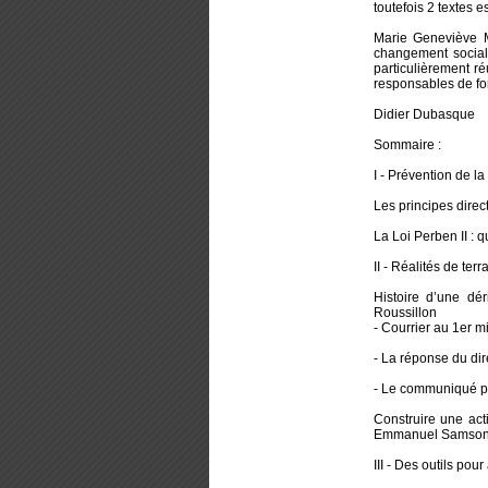
toutefois 2 textes e
Marie Geneviève M
changement social.
particulièrement ré
responsables de for
Didier Dubasque
Sommaire :
I - Prévention de la
Les principes direc
La Loi Perben II :
II - Réalités de terr
Histoire d’une d
Roussillon
- Courrier au 1er mi
- La réponse du dir
- Le communiqué pub
Construire une act
Emmanuel Samson av
III - Des outils pour