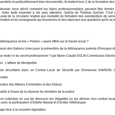
ssentiels et particulièrement bien documentés. Ils traitent tous 2 de la formation des
ounier nous décrit comment les futurs professionnel(le)s peuvent être formés 
 Autre texte essentiel à lire avec attention, l'article de Thérèse Guichet. C'es
ussie de la circulaire relative aux modalité de formation des assistant(e)s de servi
mation et les enseignants qui trouverons là des réponses aux questions qu'ils se 
 délinquance et lois « Perben » quels effets sur le travail social ?
teurs des Nations Unies pour la prévention de la délinquance juvénile (Principes d
 que reste-t-il du secret professionnel ? par Marie-Claude EGLIN Commission Déont
ain : L'affaire de Montpellier
érive sécuritaire dans un Contrat Local de Sécurité par Emmanuel SAMSON
nistre
ecteur des Affaires Criminelles et des Grâces
lié à l'issue de la réponse du ministère de la justice
ion collective en vue de dénoncer les illégalités ou les dérives d'un contrat loc
ec la participation d’Estelle Massal et d’Emilie Villefranque
 agir face à la nouvelle législation