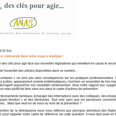
4.02 Ko)
tre commandé dans notre espace boutique !
es clés pour agir face aux nouvelles législations qui remettent en cause le secret
te l'essentiel des articles disponibles dans ce numéro...
écuritaires » ne sont pas sans conséquences sur les pratiques professionnelles. 
 la justice, apparaissent comme emblématiques, c'est bien un ensemble de lois m
terrogent aujourd'hui nos modalités d'intervention. Ainsi notre rapport aux usagers
eux mais plutôt de faire sans eux dans le cadre d'actions de prévention.
ctionnements familiaux, échanger des informations avec des collègues, des enseig
faisant fonction » et des bénévoles. Tout cela sans que les personnes concer
ées... Mais que veut-on de nous au nom de la prévention ?
ention de la délinquance nous nous référons aux principes directeurs des Natio
pour rappeler notre cadre de référence sur cette question. Il nous faut avoir en t