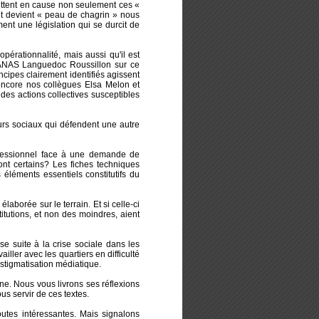
ettent en cause non seulement ces «
et devient « peau de chagrin » nous
ent une législation qui se durcit de
opérationnalité, mais aussi qu'il est
on ANAS Languedoc Roussillon sur ce
incipes clairement identifiés agissent
 encore nos collègues Elsa Melon et
des actions collectives susceptibles
eurs sociaux qui défendent une autre
fessionnel face à une demande de
nt certains? Les fiches techniques
éléments essentiels constitutifs du
aborée sur le terrain. Et si celle-ci
itutions, et non des moindres, aient
e suite à la crise sociale dans les
ller avec les quartiers en difficulté
 stigmatisation médiatique.
ine. Nous vous livrons ses réflexions
s servir de ces textes.
outes intéressantes. Mais signalons