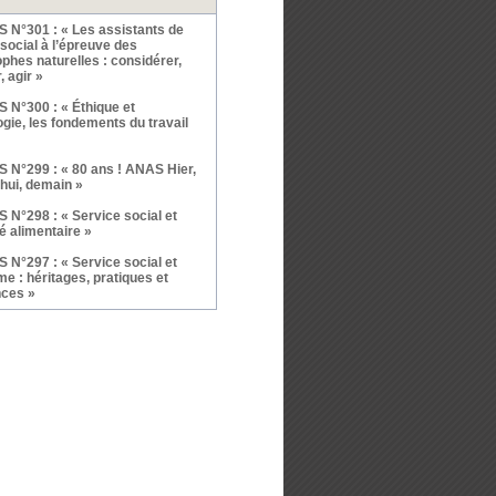
 N°301 : « Les assistants de
social à l’épreuve des
phes naturelles : considérer,
, agir »
 N°300 : « Éthique et
gie, les fondements du travail
 N°299 : « 80 ans ! ANAS Hier,
'hui, demain »
 N°298 : « Service social et
é alimentaire »
 N°297 : « Service social et
e : héritages, pratiques et
nces »