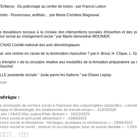
l’Enfance - Du patronage au centre de loisirs - par Francis Lebon
cinés - Provinciaux, antillais… par Marie-Christine Magnaval
s travailleurs sociaux à la croisée des interventions sociales d'insertion et des 
ailleur social au changement social ” par Marie-Geneviève MOUNIER
u CNAD Comité national des avis déontologiques.
cial, une remise en cause de la domination masculine ? par A. Brout, H. Clique, L. 
 d'emploi » de la circulaire relative aux modalités de la formation préparatoire au 
 Guichet
 assistante sociale “ Juste parmi les Nations ” par Eliane Leplay
2005
ubrique :
 assistants de service social à l’épreuve des catastrophes naturelles : considér
ique et déontologie, les fondements du travail social »
- 21/03/2026
ans ! ANAS Hier, aujourd'hui, demain »
- 16/12/2025
vice social et précarité alimentaire »
- 15/09/2025
vice social et féminisme : héritages, pratiques et résistances »
- 19/06/2025
vice social et santé : innover et accompagner pour un avenir durable »
- 17/0
5
»
...
17