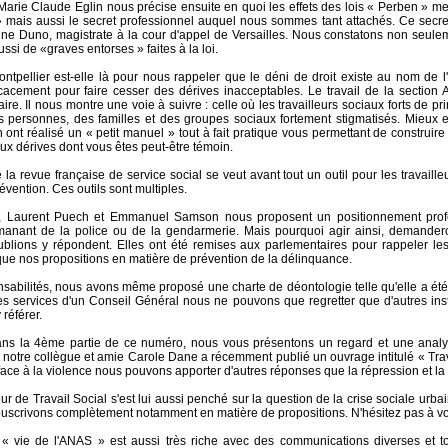
Marie Claude Eglin nous précise ensuite en quoi les effets des lois « Perben » m
 mais aussi le secret professionnel auquel nous sommes tant attachés. Ce secr
ine Duno, magistrate à la cour d'appel de Versailles. Nous constatons non seulem
ussi de «graves entorses » faites à la loi.
Montpellier est-elle là pour nous rappeler que le déni de droit existe au nom de l'
ficacement pour faire cesser des dérives inacceptables. Le travail de la secti
ire. Il nous montre une voie à suivre : celle où les travailleurs sociaux forts de pr
s personnes, des familles et des groupes sociaux fortement stigmatisés. Mieux
t réalisé un « petit manuel » tout à fait pratique vous permettant de construire 
aux dérives dont vous êtes peut-être témoin.
a revue française de service social se veut avant tout un outil pour les travaill
évention. Ces outils sont multiples.
t, Laurent Puech et Emmanuel Samson nous proposent un positionnement pro
anant de la police ou de la gendarmerie. Mais pourquoi agir ainsi, demandero
ions y répondent. Elles ont été remises aux parlementaires pour rappeler les 
i que nos propositions en matière de prévention de la délinquance.
sabilités, nous avons même proposé une charte de déontologie telle qu'elle a été él
les services d'un Conseil Général nous ne pouvons que regretter que d'autres inst
 référer.
dans la 4ème partie de ce numéro, nous vous présentons un regard et une analys
, notre collègue et amie Carole Dane a récemment publié un ouvrage intitulé « Travai
face à la violence nous pouvons apporter d'autres réponses que la répression et la
r de Travail Social s'est lui aussi penché sur la question de la crise sociale urba
uscrivons complètement notamment en matière de propositions. N'hésitez pas à vou
 « vie de l'ANAS » est aussi très riche avec des communications diverses et t