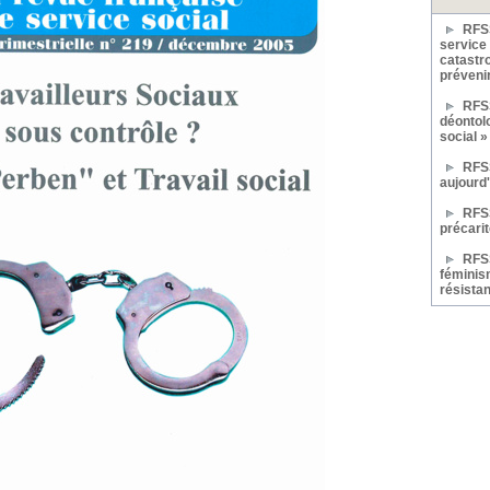
RFSS
service 
catastro
prévenir
RFSS
déontolo
social »
RFSS
aujourd
RFSS
précarit
RFSS
féminism
résista