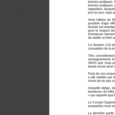
bonnes pratiques. 
bonnes pratiques »
rappellera Jacquel
jour en jour, mais a
Ainsi l'affaire de 
possible d'agir ef
dossier est exempla
pour le respect de
Emmanuel Samson on
de mettre un frein 
Ce Numéro 219 de l
conception de la pr
Très concrètemen
renseignements ém
ANAS que nous publ
travail social ains
Forts de nos respon
a été validée par 
choisi de ne pas s'y
Actualité oblige, 
banlieues. En effet
» qui rappelle que 
Le Conseil Supérieu
auxquelles nous so
La dernière partie