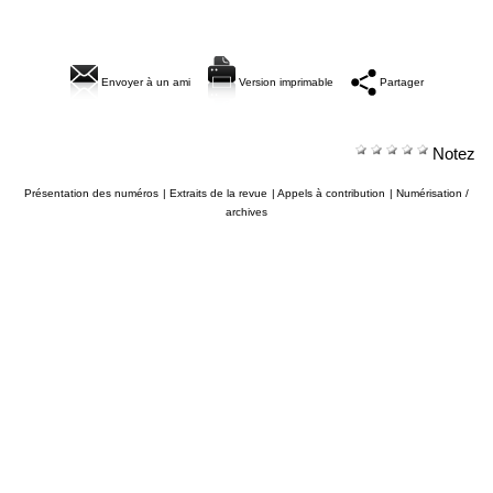
Envoyer à un ami
Version imprimable
Partager
Notez
Présentation des numéros
|
Extraits de la revue
|
Appels à contribution
|
Numérisation /
archives