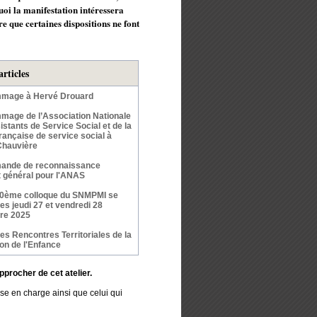
quoi la manifestation intéressera
re que certaines dispositions ne font
articles
mage à Hervé Drouard
age de l’Association Nationale
stants de Service Social et de la
rançaise de service social à
Chauvière
ande de reconnaissance
êt général pour l'ANAS
50ème colloque du SNMPMI se
les jeudi 27 et vendredi 28
re 2025
s Rencontres Territoriales de la
ion de l'Enfance
approcher de cet atelier.
ise en charge ainsi que celui qui