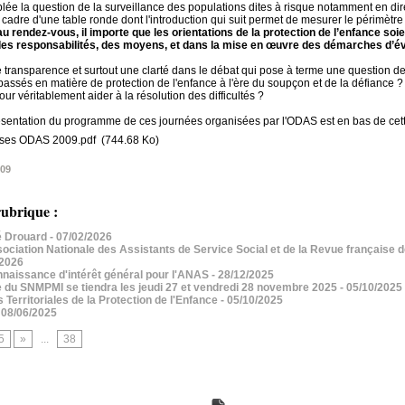
e la question de la surveillance des populations dites à risque notamment en dire
 cadre d'une table ronde dont l'introduction qui suit permet de mesurer le périmètre
u rendez-vous, il importe que les orientations de la protection de l’enfance soi
 des responsabilités, des moyens, et dans la mise en œuvre des démarches d’év
transparence et surtout une clarté dans le débat qui pose à terme une question de
ssés en matière de protection de l'enfance à l'ère du soupçon et de la défiance 
ur véritablement aider à la résolution des difficultés ?
ésentation du programme de ces journées organisées par l'ODAS est en bas de cett
ses ODAS 2009.pdf
(744.68 Ko)
009
ubrique :
 Drouard
- 07/02/2026
iation Nationale des Assistants de Service Social et de la Revue française de
/2026
aissance d'intérêt général pour l'ANAS
- 28/12/2025
 du SNMPMI se tiendra les jeudi 27 et vendredi 28 novembre 2025
- 05/10/2025
erritoriales de la Protection de l'Enfance
- 05/10/2025
 08/06/2025
5
»
...
38