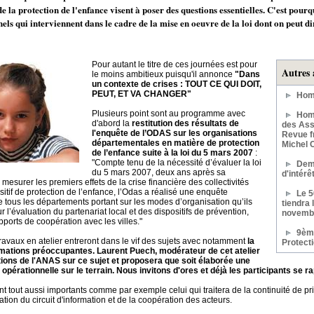
de la protection de l'enfance visent à poser des questions essentielles. C'est pour
nels qui interviennent dans le cadre de la mise en oeuvre de la loi dont on peut di
Pour autant le titre de ces journées est pour
Autres 
le moins ambitieux puisqu'il annonce
"Dans
un contexte de crises : TOUT CE QUI DOIT,
PEUT, ET VA CHANGER"
Hom
Plusieurs point sont au programme avec
Homm
d'abord la
restitution des résultats de
des Assi
l'enquête de l’ODAS sur les organisations
Revue f
départementales en matière de protection
Michel 
de l’enfance suite à la loi du 5 mars 2007
:
"Compte tenu de la nécessité d’évaluer la loi
Dem
du 5 mars 2007, deux ans après sa
d'intér
mesurer les premiers effets de la crise financière des collectivités
sitif de protection de l’enfance, l’Odas a réalisé une enquête
Le 
 tous les départements portant sur les modes d’organisation qu’ils
tiendra 
r l’évaluation du partenariat local et des dispositifs de prévention,
novemb
pports de coopération avec les villes."
9ème
ravaux en atelier entreront dans le vif des sujets avec notamment
la
Protect
rmations préoccupantes. Laurent Puech, modérateur de cet atelier
tions de l'ANAS sur ce sujet et proposera que soit élaborée une
n opérationnelle sur le terrain. Nous invitons d'ores et déjà les participants se r
ont tout aussi importants comme par exemple celui qui traitera de la continuité de pr
sation du circuit d'information et de la coopération des acteurs.