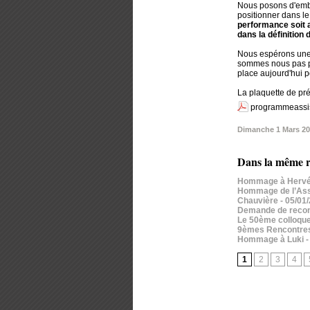
Nous posons d'emblé
positionner dans le
performance soit a
dans la définition
Nous espérons une 
sommes nous pas pa
place aujourd'hui po
La plaquette de pr
programmeassi
Dimanche 1 Mars 2
Dans la même r
Hommage à Hervé
Hommage de l’Assoc
Chauvière
- 05/01
Demande de reconn
Le 50ème colloque
9èmes Rencontres T
Hommage à Luki
-
1
2
3
4