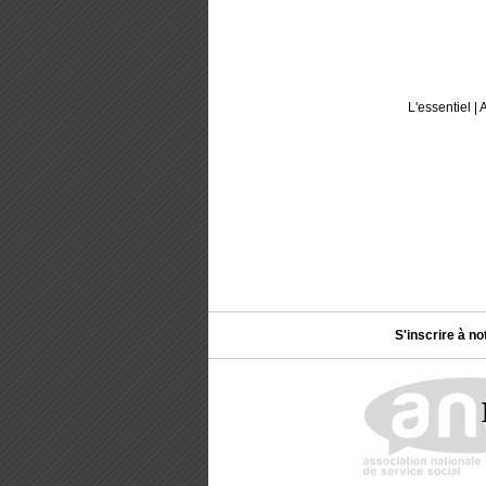
L'essentiel
|
A
S'inscrire à no