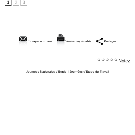
1
2
3
Envoyer à un ami
Version imprimable
Partager
Notez
Journées Nationales d'Etude
|
Journées d'Etude du Travail