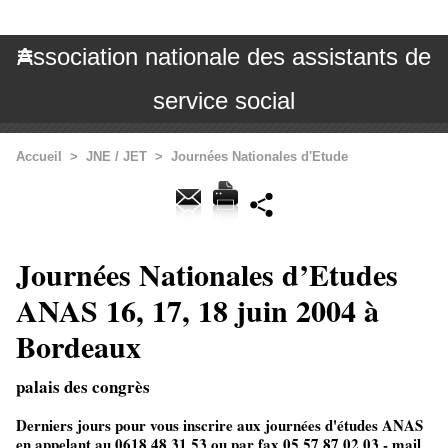
Association nationale des assistants de
service social
Accueil
>
JNE / JET
>
Journées Nationales d'Etude
Journées Nationales d’Etudes
ANAS 16, 17, 18 juin 2004 à
Bordeaux
palais des congrès
Derniers jours pour vous inscrire aux journées d'études ANAS
en appelant au 0618 48 31 53 ou par fax 05 57 87 02 03 - mail