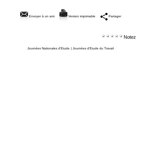
Envoyer à un ami
Version imprimable
Partager
Notez
Journées Nationales d'Etude
|
Journées d'Etude du Travail