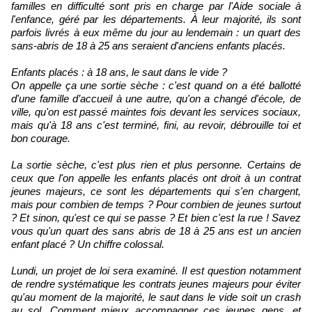
familles en difficulté sont pris en charge par l'Aide sociale à
l'enfance, géré par les départements. À leur majorité, ils sont
parfois livrés à eux même du jour au lendemain : un quart des
sans-abris de 18 à 25 ans seraient d'anciens enfants placés.
Enfants placés : à 18 ans, le saut dans le vide ?
On appelle ça une sortie sèche : c'est quand on a été ballotté
d'une famille d’accueil à une autre, qu'on a changé d'école, de
ville, qu'on est passé maintes fois devant les services sociaux,
mais qu'à 18 ans c'est terminé, fini, au revoir, débrouille toi et
bon courage.
La sortie sèche, c'est plus rien et plus personne. Certains de
ceux que l'on appelle les enfants placés ont droit à un contrat
jeunes majeurs, ce sont les départements qui s'en chargent,
mais pour combien de temps ? Pour combien de jeunes surtout
? Et sinon, qu'est ce qui se passe ? Et bien c'est la rue ! Savez
vous qu'un quart des sans abris de 18 à 25 ans est un ancien
enfant placé ? Un chiffre colossal.
Lundi, un projet de loi sera examiné. Il est question notamment
de rendre systématique les contrats jeunes majeurs pour éviter
qu'au moment de la majorité, le saut dans le vide soit un crash
au sol. Comment mieux accompagner ces jeunes gens, et