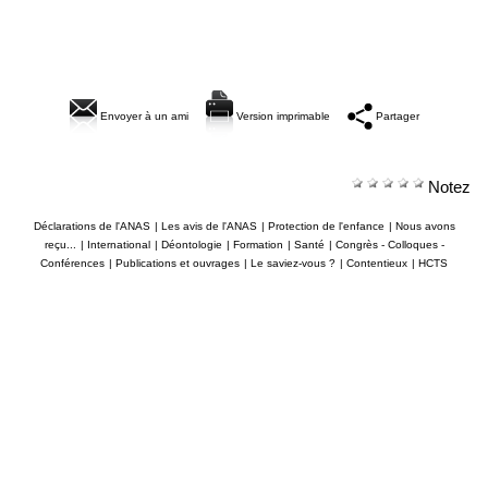
Envoyer à un ami
Version imprimable
Partager
Notez
Déclarations de l'ANAS
|
Les avis de l'ANAS
|
Protection de l'enfance
|
Nous avons
reçu...
|
International
|
Déontologie
|
Formation
|
Santé
|
Congrès - Colloques -
Conférences
|
Publications et ouvrages
|
Le saviez-vous ?
|
Contentieux
|
HCTS