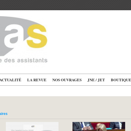
'ACTUALITÉ
LA REVUE
NOS OUVRAGES
JNE / JET
BOUTIQU
aires