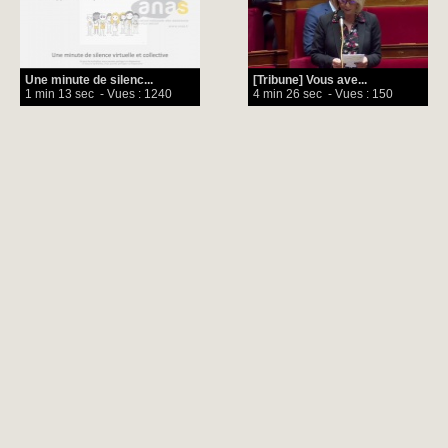
Une minute de silenc...
[Tribune] Vous ave...
1 min 13 sec
- Vues : 1240
4 min 26 sec
- Vues : 150