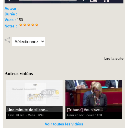
Auteur :
Durée :
Vues :
150
Notez :
Lire la suite
Autres vidéos
Une minute de silenc...
[Tribune] Vous ave...
1 min 13 sec
- Vues : 1240
4 min 26 sec
- Vues : 150
Voir toutes les vidéos