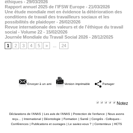
éthiques
- 29/03/2026
Rapport annuel 2025 de l’IFSW Europe
- 21/03/2026
Une étude mondiale met en évidence la détérioration des
conditions de travail des travailleurs sociaux et les
possibilités de plaidoyer
- 26/02/2026
Revue internationale des valeurs et de l'éthique du travail
social - Volume 22
- 15/02/2026
Journée Mondiale du Travail Social 2026
- 28/12/2025
1
2
3
4
5
»
...
24
Envoyer à un ami
Version imprimable
Partager
Notez
Déclarations de l'ANAS
|
Les avis de l'ANAS
|
Protection de l'enfance
|
Nous avons
reçu...
|
International
|
Déontologie
|
Formation
|
Santé
|
Congrès - Colloques -
Conférences
|
Publications et ouvrages
|
Le saviez-vous ?
|
Contentieux
|
HCTS