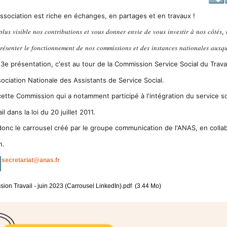
association est riche en échanges, en partages et en travaux !
𝑙𝑢𝑠 𝑣𝑖𝑠𝑖𝑏𝑙𝑒 𝑛𝑜𝑠 𝑐𝑜𝑛𝑡𝑟𝑖𝑏𝑢𝑡𝑖𝑜𝑛𝑠 𝑒𝑡 𝑣𝑜𝑢𝑠 𝑑𝑜𝑛𝑛𝑒𝑟 𝑒𝑛𝑣𝑖𝑒 𝑑𝑒 𝑣𝑜𝑢𝑠 𝑖𝑛𝑣𝑒𝑠𝑡𝑖𝑟 𝑎̀ 𝑛𝑜𝑠 𝑐𝑜̂𝑡𝑒́
𝑒́𝑠𝑒𝑛𝑡𝑒𝑟 𝑙𝑒 𝑓𝑜𝑛𝑐𝑡𝑖𝑜𝑛𝑛𝑒𝑚𝑒𝑛𝑡 𝑑𝑒 𝑛𝑜𝑠 𝑐𝑜𝑚𝑚𝑖𝑠𝑠𝑖𝑜𝑛𝑠 𝑒𝑡 𝑑𝑒𝑠 𝑖𝑛𝑠𝑡𝑎𝑛𝑐𝑒𝑠 𝑛𝑎𝑡𝑖𝑜𝑛𝑎𝑙𝑒𝑠 𝑎𝑢𝑥𝑞𝑢
3e présentation, c'est au tour de la Commission Service Social du Trava
ssociation Nationale des Assistants de Service Social.
cette Commission qui a notamment participé à l'intégration du service soc
l dans la loi du 20 juillet 2011.
onc le carrousel créé par le groupe communication de l'ANAS, en coll
n.
secretariat@anas.fr
sion Travail - juin 2023 (Carrousel LinkedIn).pdf
(3.44 Mo)