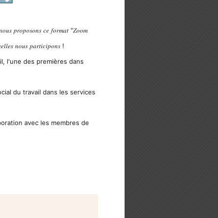
𝑠, 𝑛𝑜𝑢𝑠 𝑝𝑟𝑜𝑝𝑜𝑠𝑜𝑛𝑠 𝑐𝑒 𝑓𝑜𝑟𝑚𝑎𝑡 "𝑍𝑜𝑜𝑚
𝑒𝑙𝑙𝑒𝑠 𝑛𝑜𝑢𝑠 𝑝𝑎𝑟𝑡𝑖𝑐𝑖𝑝𝑜𝑛𝑠 !
il, l'une des premières dans
ial du travail dans les services
aboration avec les membres de