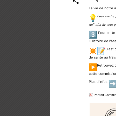
La vie de notre 
𝑃𝑜𝑢𝑟 𝑟𝑒𝑛𝑑𝑟𝑒 
𝑠𝑢𝑟" 𝑎𝑓𝑖𝑛 𝑑𝑒 𝑣𝑜𝑢𝑠 𝑝
Pour cette 
l'Histoire de l'A
C'est 
de santé au travai
Retrouvez d
cette commissio
Plus d'infos
Portrait Commis