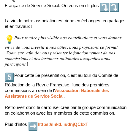
Française de Service Social. On vous en dit plus
La vie de notre association est riche en échanges, en partages
et en travaux !
𝑃𝑜𝑢𝑟 𝑟𝑒𝑛𝑑𝑟𝑒 𝑝𝑙𝑢𝑠 𝑣𝑖𝑠𝑖𝑏𝑙𝑒 𝑛𝑜𝑠 𝑐𝑜𝑛𝑡𝑟𝑖𝑏𝑢𝑡𝑖𝑜𝑛𝑠 𝑒𝑡 𝑣𝑜𝑢𝑠 𝑑𝑜𝑛𝑛𝑒𝑟
𝑒𝑛𝑣𝑖𝑒 𝑑𝑒 𝑣𝑜𝑢𝑠 𝑖𝑛𝑣𝑒𝑠𝑡𝑖𝑟 𝑎̀ 𝑛𝑜𝑠 𝑐𝑜̂𝑡𝑒́𝑠, 𝑛𝑜𝑢𝑠 𝑝𝑟𝑜𝑝𝑜𝑠𝑜𝑛𝑠 𝑐𝑒 𝑓𝑜𝑟𝑚𝑎𝑡
"𝑍𝑜𝑜𝑚 𝑠𝑢𝑟" 𝑎𝑓𝑖𝑛 𝑑𝑒 𝑣𝑜𝑢𝑠 𝑝𝑟𝑒́𝑠𝑒𝑛𝑡𝑒𝑟 𝑙𝑒 𝑓𝑜𝑛𝑐𝑡𝑖𝑜𝑛𝑛𝑒𝑚𝑒𝑛𝑡 𝑑𝑒 𝑛𝑜𝑠
𝑐𝑜𝑚𝑚𝑖𝑠𝑠𝑖𝑜𝑛𝑠 𝑒𝑡 𝑑𝑒𝑠 𝑖𝑛𝑠𝑡𝑎𝑛𝑐𝑒𝑠 𝑛𝑎𝑡𝑖𝑜𝑛𝑎𝑙𝑒𝑠 𝑎𝑢𝑥𝑞𝑢𝑒𝑙𝑙𝑒𝑠 𝑛𝑜𝑢𝑠
𝑝𝑎𝑟𝑡𝑖𝑐𝑖𝑝𝑜𝑛𝑠 !
Pour cette 5e présentation, c'est au tour du Comité de
Rédaction de la Revue Française, l'une des premières
commissions au sein de l'
Association Nationale des
Assistants de Service Social
.
Retrouvez donc le carrousel créé par le groupe communication
en collaboration avec les membres de cette commission.
Plus d'infos
https://lnkd.in/dnjQCkxT