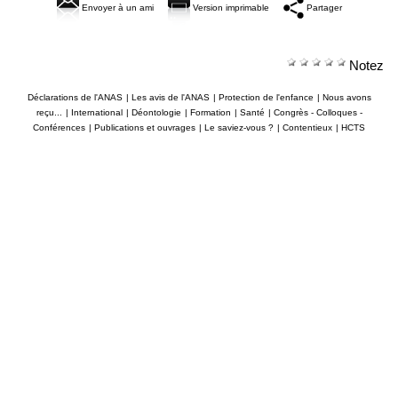
Envoyer à un ami
Version imprimable
Partager
Notez
Déclarations de l'ANAS
|
Les avis de l'ANAS
|
Protection de l'enfance
|
Nous avons
reçu...
|
International
|
Déontologie
|
Formation
|
Santé
|
Congrès - Colloques -
Conférences
|
Publications et ouvrages
|
Le saviez-vous ?
|
Contentieux
|
HCTS